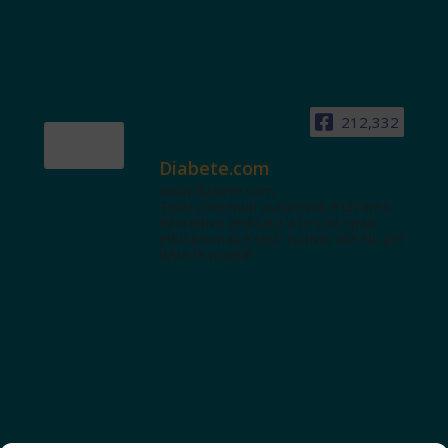
212,332
Diabete.com
www.diabete.com
Tanti contenuti autorevoli e un'area
interattiva dedicata a te con spazi
educazionali e test. Iscriviti alla NL per
tutte le novità!