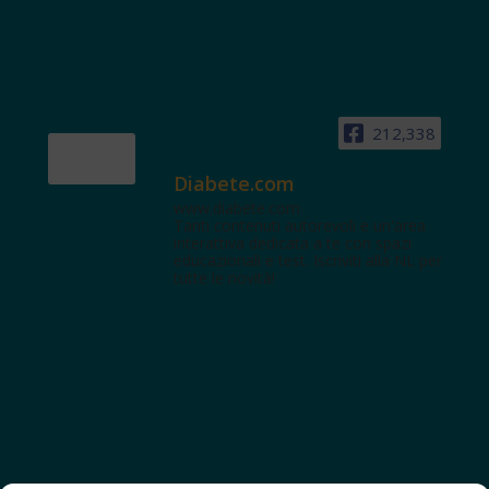
212,338
Diabete.com
www.diabete.com
Tanti contenuti autorevoli e un'area
interattiva dedicata a te con spazi
educazionali e test. Iscriviti alla NL per
tutte le novità!