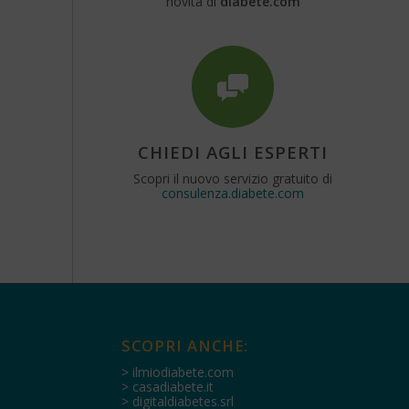
novità di
diabete.com
CHIEDI AGLI ESPERTI
Scopri il nuovo servizio gratuito di
consulenza.diabete.com
SCOPRI ANCHE:
> ilmiodiabete.com
> casadiabete.it
> digitaldiabetes.srl