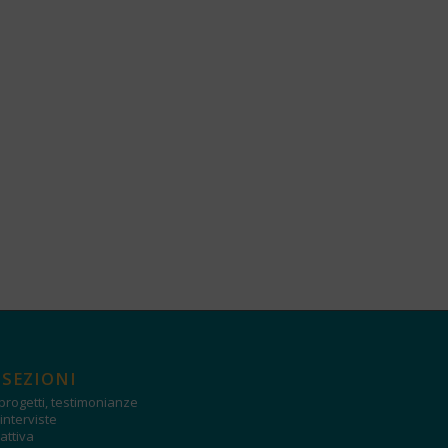
 SEZIONI
progetti, testimonianze
interviste
attiva