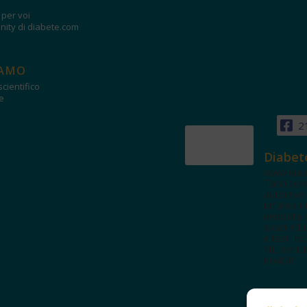
i per voi
ity di diabete.com
IAMO
cientifico
e
2
Diabet
www.diab
Tanti con
autorevol
un'area in
dedicata 
spazi edu
e test. Iscr
NL per tut
novità!