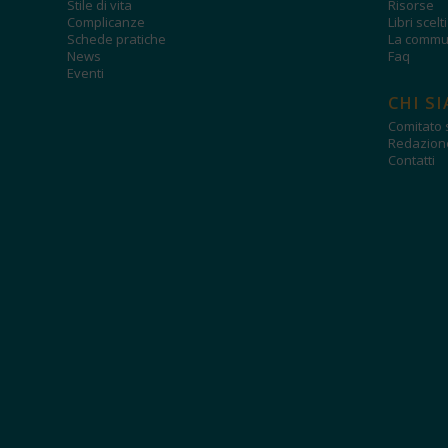
Stile di vita
Risorse
Complicanze
Libri scelt
Schede pratiche
La commun
News
Faq
Eventi
CHI S
Comitato s
Redazion
Contatti