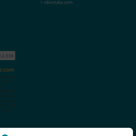
> obesitalia.com
12,336
e.com
ete.com
tenuti
i e
terattiva
a te con
cazionali
iviti alla
te le