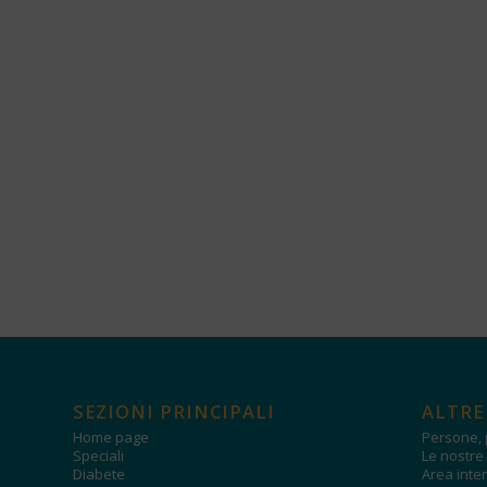
SEZIONI PRINCIPALI
ALTRE
Home page
Persone, 
Speciali
Le nostre 
Diabete
Area inter