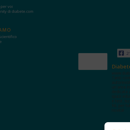
i per voi
ity di diabete.com
IAMO
cientifico
e
2
Diabet
www.diab
Tanti con
autorevol
un'area in
dedicata 
spazi edu
e test. Iscr
NL per tut
novità!