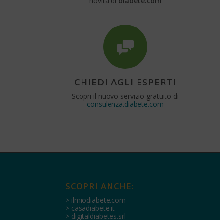
novità di
diabete.com
CHIEDI AGLI ESPERTI
Scopri il nuovo servizio gratuito di
consulenza.diabete.com
SCOPRI ANCHE:
> ilmiodiabete.com
> casadiabete.it
> digitaldiabetes.srl