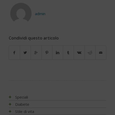
admin
Condividi questo articolo
Speciali
Antiossidanti e radicali liberi
Diabete
Assistenza e diabete
Impatto socio-sanitario
Stile di vita