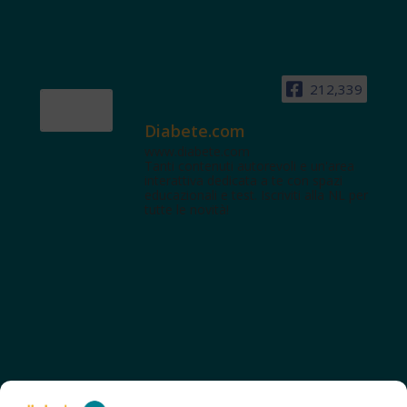
212,339
Diabete.com
www.diabete.com
Tanti contenuti autorevoli e un'area
interattiva dedicata a te con spazi
educazionali e test. Iscriviti alla NL per
tutte le novità!