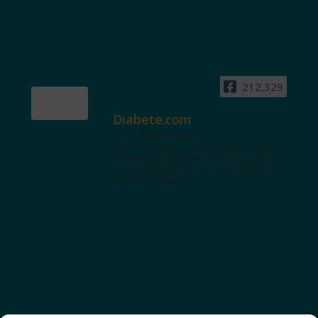
212,329
Diabete.com
www.diabete.com
Tanti contenuti autorevoli e un'area
interattiva dedicata a te con spazi
educazionali e test. Iscriviti alla NL per
tutte le novità!