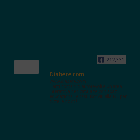
212,331
Diabete.com
www.diabete.com
Tanti contenuti autorevoli e un'area
interattiva dedicata a te con spazi
educazionali e test. Iscriviti alla NL per
tutte le novità!