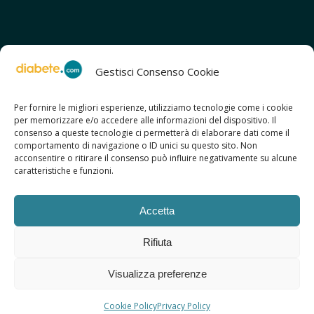
Gestisci Consenso Cookie
Per fornire le migliori esperienze, utilizziamo tecnologie come i cookie
per memorizzare e/o accedere alle informazioni del dispositivo. Il
SCOPRI ANCHE:
consenso a queste tecnologie ci permetterà di elaborare dati come il
> ilmiodiabete.com
comportamento di navigazione o ID unici su questo sito. Non
> casadiabete.it
acconsentire o ritirare il consenso può influire negativamente su alcune
> digitaldiabetes.srl
caratteristiche e funzioni.
> obesitalia.com
Accetta
Rifiuta
© 2026 Copyright - Diabete.com
Visualizza preferenze
Sitemap
Privacy Policy
Regolamento d’uso
Cookie Policy
Copyright
Credits
Cookie Policy
Privacy Policy