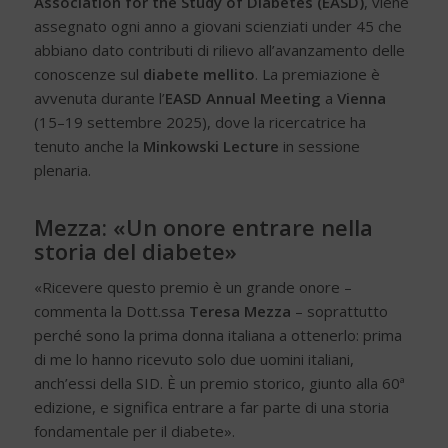
Association for the Study of Diabetes (EASD)
, viene
assegnato ogni anno a giovani scienziati under 45 che
abbiano dato contributi di rilievo all’avanzamento delle
conoscenze sul
diabete mellito
. La premiazione è
avvenuta durante l’
EASD Annual Meeting
a
Vienna
(15–19 settembre 2025), dove la ricercatrice ha
tenuto anche la
Minkowski Lecture
in sessione
plenaria.
Mezza: «Un onore entrare nella
storia del diabete»
«Ricevere questo premio è un grande onore –
commenta la Dott.ssa
Teresa Mezza
– soprattutto
perché sono la prima donna italiana a ottenerlo: prima
di me lo hanno ricevuto solo due uomini italiani,
anch’essi della SID. È un premio storico, giunto alla 60ª
edizione, e significa entrare a far parte di una storia
fondamentale per il diabete».