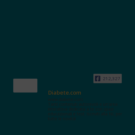
212,327
Diabete.com
www.diabete.com
Tanti contenuti autorevoli e un'area
interattiva dedicata a te con spazi
educazionali e test. Iscriviti alla NL per
tutte le novità!