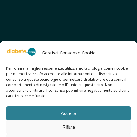
Gestisci Consenso Cookie
Per fornire le migliori esperienze, utilizziamo tecnologie come i cookie
per memorizzare e/o accedere alle informazioni del dispositivo. Il
SCOPRI ANCHE:
consenso a queste tecnologie ci permetterà di elaborare dati come il
> ilmiodiabete.com
comportamento di navigazione o ID unici su questo sito. Non
> casadiabete.it
acconsentire o ritirare il consenso può influire negativamente su alcune
> digitaldiabetes.srl
caratteristiche e funzioni.
> obesitalia.com
Accetta
Rifiuta