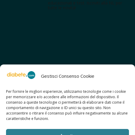
educazionali e test. Iscriviti alla NL per
tutte le novità!
Gestisci Consenso Cookie
Per fornire le migliori esperienze, utilizziamo tecnologie come i cookie
per memorizzare e/o accedere alle informazioni del dispositivo. Il
SCOPRI ANCHE:
consenso a queste tecnologie ci permetterà di elaborare dati come il
> ilmiodiabete.com
comportamento di navigazione o ID unici su questo sito. Non
> casadiabete.it
acconsentire o ritirare il consenso può influire negativamente su alcune
> digitaldiabetes.srl
caratteristiche e funzioni.
> obesitalia.com