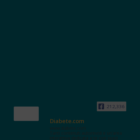
212,336
Diabete.com
www.diabete.com
Tanti contenuti autorevoli e un'area
interattiva dedicata a te con spazi