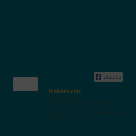
212,332
Diabete.com
www.diabete.com
Tanti contenuti autorevoli e un'area
interattiva dedicata a te con spazi
educazionali e test. Iscriviti alla NL per
tutte le novità!