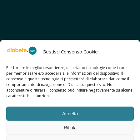
Gestisci Consenso Cookie
Per fornire le migliori esperienze, utilizziamo tecnologie come i cookie
per memorizzare e/o accedere alle informazioni del dispositivo. Il
SCOPRI ANCHE:
consenso a queste tecnologie ci permetterà di elaborare dati come il
> ilmiodiabete.com
comportamento di navigazione o ID unici su questo sito. Non
> casadiabete.it
acconsentire o ritirare il consenso può influire negativamente su alcune
> digitaldiabetes.srl
caratteristiche e funzioni.
> obesitalia.com
Accetta
Rifiuta
© 2026 Copyright - Diabete.com