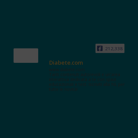
212,338
Diabete.com
www.diabete.com
Tanti contenuti autorevoli e un'area
interattiva dedicata a te con spazi
educazionali e test. Iscriviti alla NL per
tutte le novità!