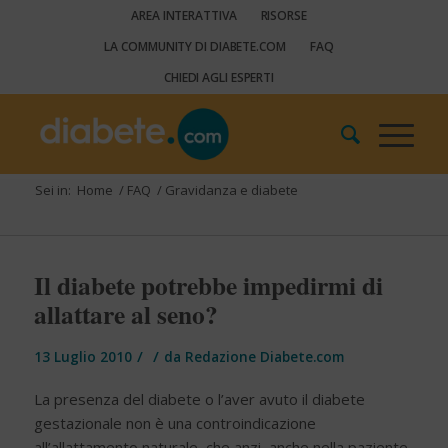
AREA INTERATTIVA
RISORSE
LA COMMUNITY DI DIABETE.COM
FAQ
CHIEDI AGLI ESPERTI
Sei in:
Home
/
FAQ
/
Gravidanza e diabete
Il diabete potrebbe impedirmi di
allattare al seno?
/
/
13 Luglio 2010
da
Redazione Diabete.com
La presenza del diabete o l’aver avuto il diabete
gestazionale non è una controindicazione
all’allattamento naturale, che anzi, anche nella paziente