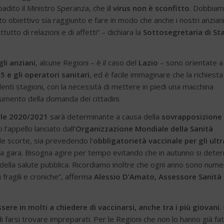
ibadito il Ministro Speranza, che
il virus non è sconfitto
. Dobbia
o obiettivo sia raggiunto e fare in modo che anche i nostri anzian
tto di relazioni e di affetti” – dichiara la
Sottosegretaria di St
li anziani
, alcune Regioni – è il caso del
Lazio
– sono orientate a
 e gli operatori sanitari
, ed è facile immaginare che la richiesta
enti stagioni, con la necessità di mettere in piedi una macchina
’aumento della domanda dei cittadini.
ale 2020/2021
sarà determinante a causa della
sovrapposizione 
l’appello lanciato dall’
Organizzazione Mondiale della Sanità
le scorte, sia prevedendo l’
obbligatorietà vaccinale per gli ultr
la gara. Bisogna agire per tempo evitando che in autunno si deter
 della salute pubblica. Ricordiamo inoltre che ogni anno sono nume
fragili e croniche”, afferma
Alessio D’Amato, Assessore Sanità
re in molti a chiedere di vaccinarsi, anche tra i più giovani
. 
 di farsi trovare impreparati. Per le Regioni che non lo hanno già fat