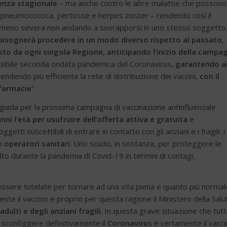
uenza stagionale
– ma anche contro le altre malattie che possono
e pneumococcica, pertosse e herpes zoster – rendendo così il
ica meno severa non andando a sovrapporsi in uno stesso soggetto.
, bisognerà procedere in un modo diverso rispetto al passato
,
o da ogni singola Regione, anticipando l’inizio della campa
ossibile seconda ondata pandemica del Coronavirus,
garantendo a
endendo più efficiente la rete di distribuzione dei vaccini,
con il
 farmacie
”.
ee guida per la prossima campagna di vaccinazione antinfluenzale
nni l’età
per usufruire dell’offerta attiva e gratuita
e
ti suscettibili di entrare in contatto con gli anziani e i fragili: i
li
operatori sanitari
. Uno scudo, in sostanza, per proteggere le
alto durante la pandemia di Covid-19 in termini di contagi,
essere tutelate per tornare ad una vita piena e quanto più normal
mente il vaccino e proprio per questa ragione il Ministero della Salu
dulti e degli anziani fragili
. In questa grave situazione che tutto
i sconfiggere definitivamente il
Coronaviru
s è certamente il vacc