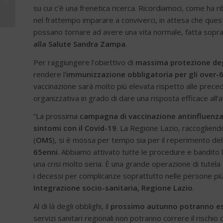
al fianco della salute
su cui c’è una frenetica ricerca. Ricordiamoci, come ha r
dei pazi...
nel frattempo imparare a conviverci, in attesa che quest
possano tornare ad avere una vita normale, fatta soprattu
alla Salute Sandra Zampa
.
Per raggiungere l’obiettivo di
massima protezione deg
rendere l’
immunizzazione obbligatoria per gli over-65
vaccinazione sarà molto più elevata rispetto alle preced
organizzativa in grado di dare una risposta efficace all
“La prossima
campagna di vaccinazione antinfluenz
sintomi con il Covid-19
. La Regione Lazio, raccogliendo 
(
OMS
), si è mossa per tempo sia per il reperimento del
65enni
. Abbiamo attivato tutte le procedure e bandito 
una crisi molto seria. È una grande operazione di tutela
i decessi per complicanze soprattutto nelle persone più 
Integrazione socio-sanitaria, Regione Lazio
.
Al di là degli obblighi, il
prossimo autunno potranno esse
servizi sanitari regionali non potranno correre il rischio