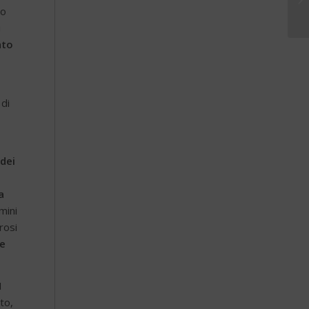
mo
i
ato
 di
dei
a
mini
rosi
 e
I
to,