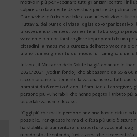
motivo in più per vaccinare tutti gli anziani contro l’
infl
colpire più duramente da vecchi, a partire da polmonit
Coronavirus più riconoscibile e con un’evoluzione clin
Tuttavia,
dal punto di vista logistico-organizzativo
provvedendo tempestivamente al fabbisogno previst
vaccinale
per non farsi cogliere impreparati da una p
cittadini la massima sicurezza dell’atto vaccinale
e r
pieno coinvolgimento dei medici di famiglia e delle
Intanto, il Ministero della Salute ha già emanato le lin
2020/2021 (vedi in fondo), che abbassano
da 65 a 60 a
raccomandano fortemente la vaccinazione a tutti quei sogget
bambini da 6 mesi a 6 anni
, i
familiari
e i
caregiver
, g
persone più vulnerabili, che hanno pagato il tributo più 
ospedalizzazioni e decessi.
“Oggi più che mai le
persone anziane
hanno diritto ad 
possibile. Per questo l’arma di difesa più utile è sicura
ha stabilito di
aumentare le coperture vaccinali degli a
Ancod e i suoi centri
mondo sta affrontando, l’unica arma che ci consentirà d
odontoiatrici, sempre