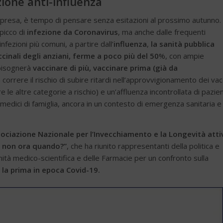
ione anti-influenza
 presa, è tempo di pensare senza esitazioni al prossimo autunno.
picco di
infezione da Coronavirus
, ma anche dalle frequenti
nfezioni più comuni, a partire dall’
influenza
,
la sanità pubblica
cinali degli anziani, ferme a poco più del 50
%, con ampie
 bisognerà
vaccinare di più, vaccinare prima (già da
 correre il rischio di subire ritardi nell’approvvigionamento dei vac
e le altre categorie a rischio) e un’affluenza incontrollata di pazien
ei medici di famiglia, ancora in un contesto di emergenza sanitaria e
ssociazione Nazionale per l’Invecchiamento e la Longevità atti
 se non ora quando?”
, che ha riunito rappresentanti della politica e
munità medico-scientifica e delle Farmacie per un confronto sulla
la prima in epoca Covid-19.