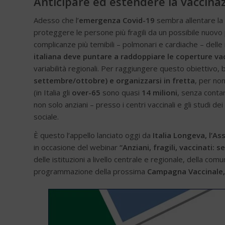
Anticipare ed estendere la vaccinaz
Adesso che l’
emergenza Covid-19
sembra allentare la
proteggere le persone più fragili da un possibile nuovo 
complicanze più temibili – polmonari e cardiache – delle i
italiana deve puntare a raddoppiare le coperture vac
variabilità regionali. Per raggiungere questo obiettivo,
settembre/ottobre) e organizzarsi in fretta
, per non
(in Italia gli
over-65
sono quasi
14 milioni
, senza contar
non solo anziani – presso i centri vaccinali e gli studi d
sociale.
È questo l’appello lanciato oggi da
Italia Longeva, l’A
in occasione del webinar
“Anziani, fragili, vaccinati:
delle istituzioni a livello centrale e regionale, della co
programmazione della prossima
Campagna Vaccinale, 