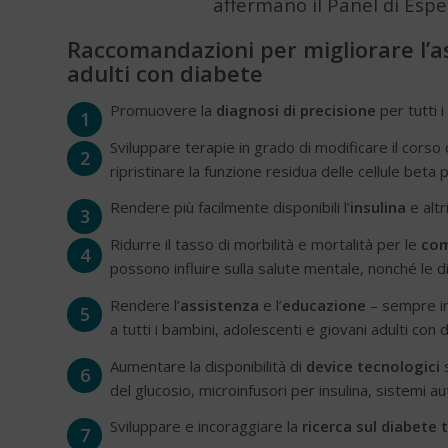
affermano il Panel di Espe
Raccomandazioni per migliorare l’as
adulti con diabete
Promuovere la
diagnosi di precisione
per tutti i
1
Sviluppare terapie in grado di modificare il corso d
2
ripristinare la funzione residua delle cellule beta
Rendere più facilmente disponibili l’
insulina
e altr
3
Ridurre il tasso di morbilità e mortalità per le
com
4
possono influire sulla salute mentale, nonché le 
Rendere l’
assistenza
e l’
educazione
– sempre inc
5
a tutti i bambini, adolescenti e giovani adulti con d
Aumentare la disponibilità di
device tecnologici
s
6
del glucosio, microinfusori per insulina, sistemi au
Sviluppare e incoraggiare la
ricerca sul diabete 
7