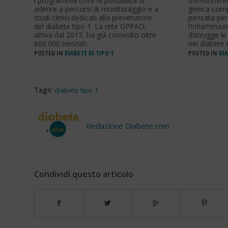
l programma offre la possibilità di
Immunostem,
aderire a percorsi di monitoraggio e a
genica comp
studi clinici dedicati alla prevenzione
pensata per
del diabete tipo 1. La rete GPPAD,
l’infiamma
attiva dal 2017, ha già coinvolto oltre
distrugge le
600.000 neonati.
nel diabete 
POSTED IN
DIABETE DI TIPO 1
POSTED IN
DIA
Tags:
diabete tipo 1
Redazione Diabete.com
Condividi questo articolo