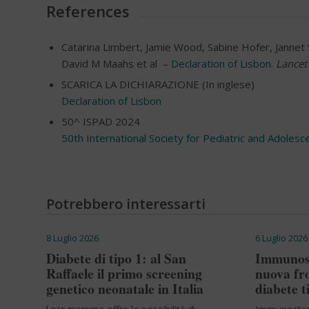
References
Catarina Limbert, Jamie Wood, Sabine Hofer, Janne
David M Maahs et al –
Declaration of Lisbon
.
Lancet
SCARICA LA DICHIARAZIONE (In inglese)
Declaration of Lisbon
50^ ISPAD 2024
50th International Society for Pediatric and Adoles
Potrebbero interessarti
8 Luglio 2026
6 Luglio 2026
Diabete di tipo 1: al San
Immunost
Raffaele il primo screening
nuova fro
genetico neonatale in Italia
diabete t