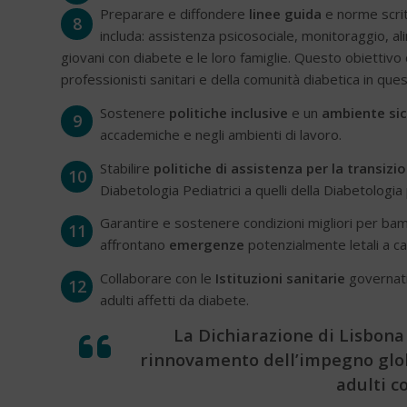
Preparare e diffondere
linee guida
e norme scrit
8
includa: assistenza psicosociale, monitoraggio, al
giovani con diabete e le loro famiglie. Questo obiettivo 
professionisti sanitari e della comunità diabetica in ques
Sostenere
politiche inclusive
e un
ambiente si
9
accademiche e negli ambienti di lavoro.
Stabilire
politiche di assistenza per la transizi
10
Diabetologia Pediatrici a quelli della Diabetologia 
Garantire e sostenere condizioni migliori per bamb
11
affrontano
emergenze
potenzialmente letali a ca
Collaborare con le
Istituzioni sanitarie
governati
12
adulti affetti da diabete.
La Dichiarazione di Lisbona
rinnovamento dell’impegno glob
adulti c