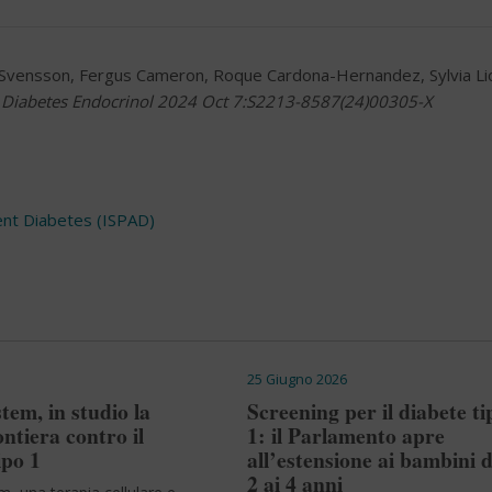
t Svensson, Fergus Cameron, Roque Cardona-Hernandez, Sylvia Li
 Diabetes Endocrinol 2024 Oct 7:S2213-8587(24)00305-X
cent Diabetes (ISPAD)
25 Giugno 2026
em, in studio la
Screening per il diabete ti
ntiera contro il
1: il Parlamento apre
ipo 1
all’estensione ai bambini d
2 ai 4 anni