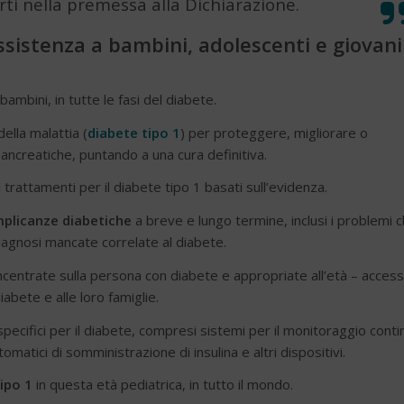
rti nella premessa alla Dichiarazione.
sistenza a bambini, adolescenti e giovani
 bambini, in tutte le fasi del diabete.
ella malattia (
diabete tipo 1
) per proteggere, migliorare o
 pancreatiche, puntando a una cura definitiva.
i trattamenti per il diabete tipo 1 basati sull’evidenza.
plicanze diabetiche
a breve e lungo termine, inclusi i problemi 
diagnosi mancate correlate al diabete.
entrate sulla persona con diabete e appropriate all’età – accessi
iabete e alle loro famiglie.
pecifici per il diabete, compresi sistemi per il monitoraggio conti
tomatici di somministrazione di insulina e altri dispositivi.
tipo 1
in questa età pediatrica, in tutto il mondo.