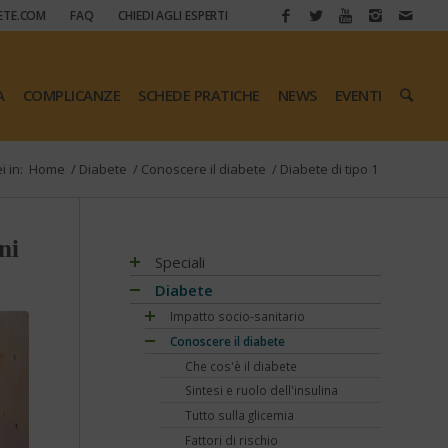
ETE.COM
FAQ
CHIEDI AGLI ESPERTI
A
COMPLICANZE
SCHEDE PRATICHE
NEWS
EVENTI
i in:
Home
/
Diabete
/
Conoscere il diabete
/
Diabete di tipo 1
ni
Speciali
Antiossidanti e radicali liberi
Diabete
Assistenza e diabete
Impatto socio-sanitario
Associazioni di pazienti con diabete
Conoscere il diabete
Mondo, Europa
Automonitoraggio glicemia
Italia
Che cos'è il diabete
Centenario dell'insulina
Regioni
Sintesi e ruolo dell'insulina
COVID-19 e diabete
Tutto sulla glicemia
Diabete e obesità
Fattori di rischio