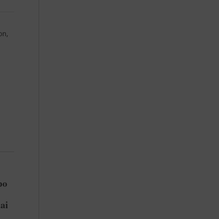
on,
po
ai