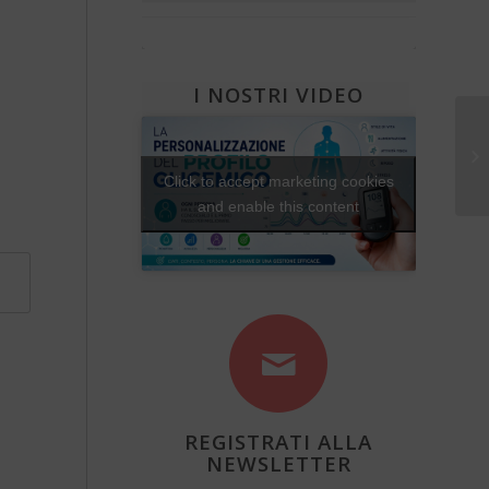
Che fantastica storia è la vita
Diabete e attività fisica
Una Vita Su Misura
I NOSTRI VIDEO
Va
mi
Click to accept marketing cookies
and enable this content
REGISTRATI ALLA
NEWSLETTER