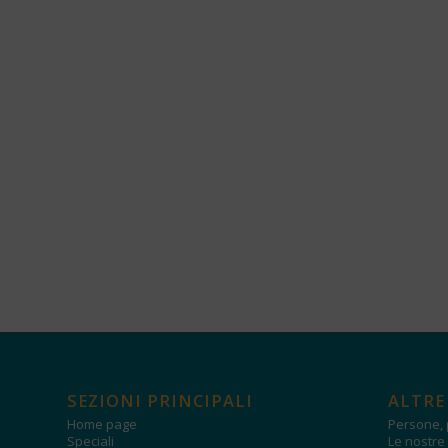
SEZIONI PRINCIPALI
ALTRE
Home page
Persone, 
Speciali
Le nostre 