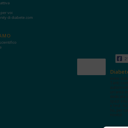
attiva
i per voi
ity di diabete.com
IAMO
cientifico
e
2
Diabet
www.diab
Tanti con
autorevol
un'area in
dedicata 
spazi edu
e test. Iscr
NL per tut
novità!