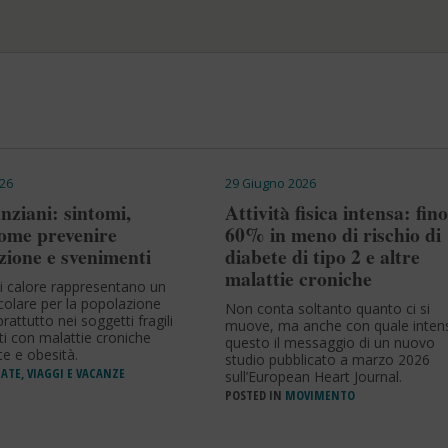
26
29 Giugno 2026
nziani: sintomi,
Attività fisica intensa: fino
come prevenire
60% in meno di rischio di
zione e svenimenti
diabete di tipo 2 e altre
malattie croniche
i calore rappresentano un
icolare per la popolazione
Non conta soltanto quanto ci si
rattutto nei soggetti fragili
muove, ma anche con quale intens
ti con malattie croniche
questo il messaggio di un nuovo
e e obesità.
studio pubblicato a marzo 2026
ATE, VIAGGI E VACANZE
sull’European Heart Journal.
POSTED IN
MOVIMENTO