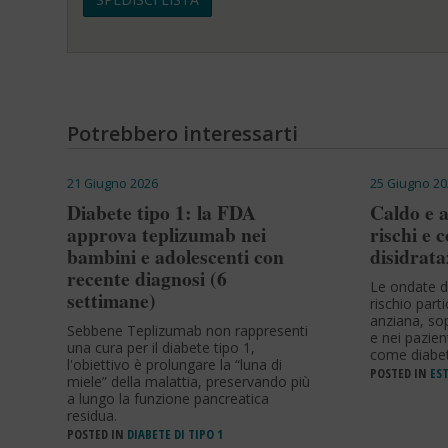
Potrebbero interessarti
21 Giugno 2026
25 Giugno 20
Diabete tipo 1: la FDA
Caldo e a
approva teplizumab nei
rischi e 
bambini e adolescenti con
disidrata
recente diagnosi (6
Le ondate d
settimane)
rischio part
anziana, sop
Sebbene Teplizumab non rappresenti
e nei pazien
una cura per il diabete tipo 1,
come diabet
l'obiettivo è prolungare la “luna di
POSTED IN
EST
miele” della malattia, preservando più
a lungo la funzione pancreatica
residua.
POSTED IN
DIABETE DI TIPO 1