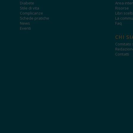
Diabete
Area inter
Stile di vita
Risorse
Complicanze
Libri scelt
Schede pratiche
La commun
News
Faq
Eventi
CHI S
Comitato s
Redazion
Contatti