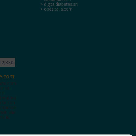
> digitaldiabetes.srl
> obesitalia.com
12,330
e.com
ete.com
tenuti
i e
terattiva
a te con
cazionali
iviti alla
te le