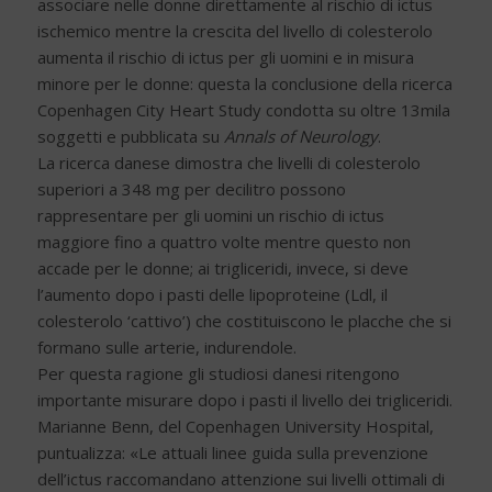
associare nelle donne direttamente al rischio di ictus
ischemico mentre la crescita del livello di colesterolo
aumenta il rischio di ictus per gli uomini e in misura
minore per le donne: questa la conclusione della ricerca
Copenhagen City Heart Study condotta su oltre 13mila
soggetti e pubblicata su
Annals of Neurology
.
La ricerca danese dimostra che livelli di colesterolo
superiori a 348 mg per decilitro possono
rappresentare per gli uomini un rischio di ictus
maggiore fino a quattro volte mentre questo non
accade per le donne; ai trigliceridi, invece, si deve
l’aumento dopo i pasti delle lipoproteine (Ldl, il
colesterolo ‘cattivo’) che costituiscono le placche che si
formano sulle arterie, indurendole.
Per questa ragione gli studiosi danesi ritengono
importante misurare dopo i pasti il livello dei trigliceridi.
Marianne Benn, del Copenhagen University Hospital,
puntualizza: «Le attuali linee guida sulla prevenzione
dell’ictus raccomandano attenzione sui livelli ottimali di