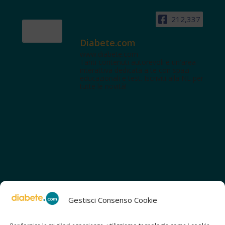
212,337
Diabete.com
www.diabete.com
Tanti contenuti autorevoli e un'area
interattiva dedicata a te con spazi
educazionali e test. Iscriviti alla NL per
tutte le novità!
Gestisci Consenso Cookie