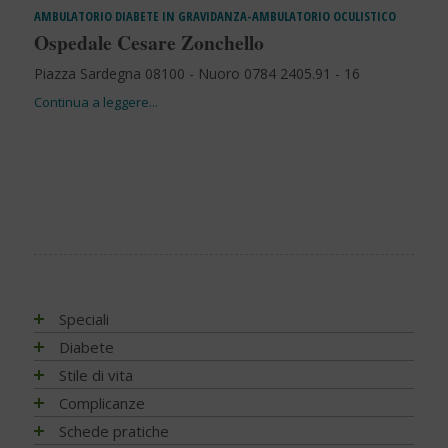
AMBULATORIO DIABETE IN GRAVIDANZA-AMBULATORIO OCULISTICO
Ospedale Cesare Zonchello
Piazza Sardegna 08100 - Nuoro 0784 2405.91 - 16
Speciali
Antiossidanti e radicali liberi
Diabete
Assistenza e diabete
Impatto socio-sanitario
Stile di vita
Associazioni di pazienti con diabete
Conoscere il diabete
Mondo, Europa
Linee guida e consigli
Complicanze
Automonitoraggio glicemia
Terapia
Italia
Che cos'è il diabete
Ambiente
Artrite reumatoide
Schede pratiche
Centenario dell'insulina
Psicologia
Regioni
Sintesi e ruolo dell'insulina
Terapia del diabete