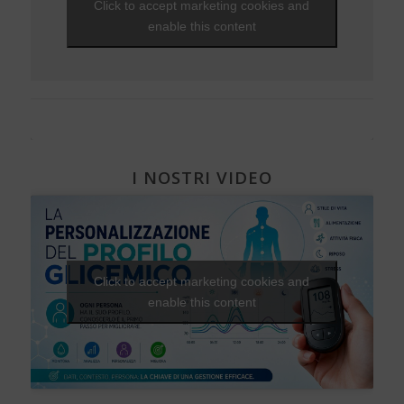
Click to accept marketing cookies and
Visite ed esami
NEWS - 2009
Una Vita Su Misura
Diabete, cuore e vasi
EVENTI - 2010
Varici e insufficienza venosa cronica
enable this content
Diabete e attività fisica
I NOSTRI VIDEO
Click to accept marketing cookies and
enable this content