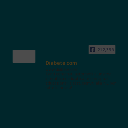
212,336
Diabete.com
www.diabete.com
Tanti contenuti autorevoli e un'area
interattiva dedicata a te con spazi
educazionali e test. Iscriviti alla NL per
tutte le novità!