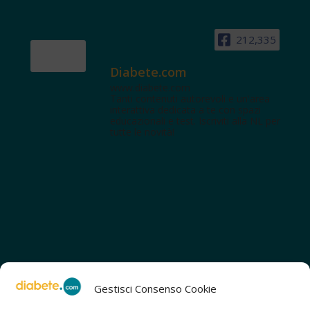
212,335
Diabete.com
www.diabete.com
Tanti contenuti autorevoli e un'area
interattiva dedicata a te con spazi
educazionali e test. Iscriviti alla NL per
tutte le novità!
Gestisci Consenso Cookie