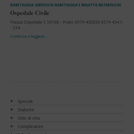
DIABETOLOGIA-SERVIZIO DI DIABETOLOGIA E MALATTIE METABOLICHE
Ospedale Civile
Piazza Ospedale 5 59100 - Prato 0574 435050 0574 434.1
- 534
Speciali
Antiossidanti e radicali liberi
Diabete
Assistenza e diabete
Impatto socio-sanitario
Stile di vita
Associazioni di pazienti con diabete
Conoscere il diabete
Mondo, Europa
Linee guida e consigli
Complicanze
Automonitoraggio glicemia
Terapia
Italia
Che cos'è il diabete
Ambiente
Artrite reumatoide