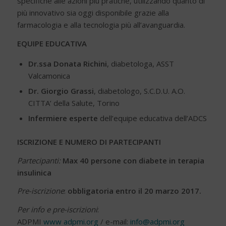
specifiche alle azioni più pratiche, utilizzando quanto di
più innovativo sia oggi disponibile grazie alla
farmacologia e alla tecnologia più all’avanguardia.
EQUIPE EDUCATIVA
Dr.ssa Donata Richini
, diabetologa, ASST
Valcamonica
Dr. Giorgio Grassi
, diabetologo, S.C.D.U. A.O.
CITTA’ della Salute, Torino
Infermiere esperte
dell’equipe educativa dell’ADCS
ISCRIZIONE E NUMERO DI PARTECIPANTI
Partecipanti:
Max 40 persone con diabete in terapia
insulinica
Pre-iscrizione
:
obbligatoria entro il 20 marzo 2017.
Per info e pre-iscrizioni
:
ADPMI
www adpmi.org
/ e-mail:
info@adpmi.org