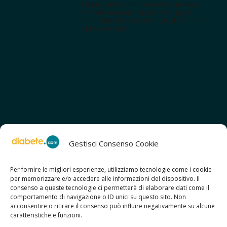
Tanti contenuti autorevoli e un'area
interattiva dedicata a te con spazi
educazionali e test. Iscriviti alla NL per
tutte le novità!
Gestisci Consenso Cookie
Per fornire le migliori esperienze, utilizziamo tecnologie come i cookie
per memorizzare e/o accedere alle informazioni del dispositivo. Il
SCOPRI ANCHE:
consenso a queste tecnologie ci permetterà di elaborare dati come il
> ilmiodiabete.com
comportamento di navigazione o ID unici su questo sito. Non
> casadiabete.it
acconsentire o ritirare il consenso può influire negativamente su alcune
> digitaldiabetes.srl
caratteristiche e funzioni.
> obesitalia.com