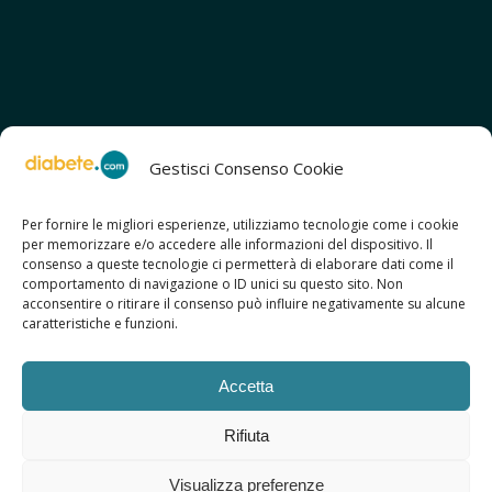
Gestisci Consenso Cookie
Per fornire le migliori esperienze, utilizziamo tecnologie come i cookie
per memorizzare e/o accedere alle informazioni del dispositivo. Il
SCOPRI ANCHE:
consenso a queste tecnologie ci permetterà di elaborare dati come il
> ilmiodiabete.com
comportamento di navigazione o ID unici su questo sito. Non
> casadiabete.it
acconsentire o ritirare il consenso può influire negativamente su alcune
> digitaldiabetes.srl
caratteristiche e funzioni.
> obesitalia.com
Accetta
Rifiuta
© 2026 Copyright - Diabete.com
Visualizza preferenze