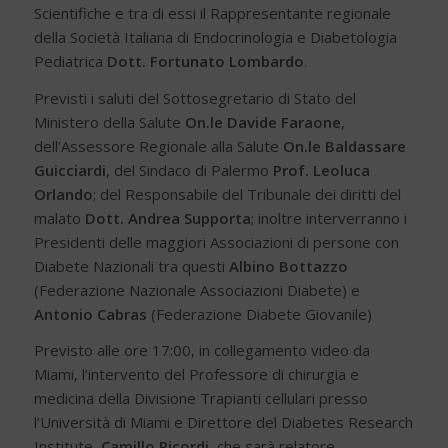
Scientifiche e tra di essi il Rappresentante regionale
della Società Italiana di Endocrinologia e Diabetologia
Pediatrica
Dott. Fortunato Lombardo
.
Previsti i saluti del Sottosegretario di Stato del
Ministero della Salute
On.le Davide Faraone
,
dell’Assessore Regionale alla Salute
On.le Baldassare
Guicciardi
, del Sindaco di Palermo
Prof. Leoluca
Orlando
; del Responsabile del Tribunale dei diritti del
malato
Dott. Andrea Supporta
; inoltre interverranno i
Presidenti delle maggiori Associazioni di persone con
Diabete Nazionali tra questi
Albino Bottazzo
(Federazione Nazionale Associazioni Diabete) e
Antonio Cabras
(Federazione Diabete Giovanile)
Previsto alle ore 17:00, in collegamento video da
Miami, l’intervento del Professore di chirurgia e
medicina della Divisione Trapianti cellulari presso
l’Università di Miami e Direttore del Diabetes Research
Institute,
Camillo Ricordi
, che sarà relatore