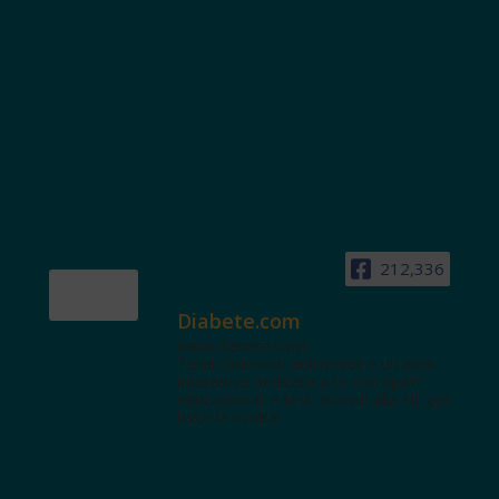
212,336
Diabete.com
www.diabete.com
Tanti contenuti autorevoli e un'area
interattiva dedicata a te con spazi
educazionali e test. Iscriviti alla NL per
tutte le novità!