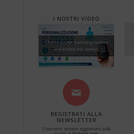
Una Vita Su Misura
I NOSTRI VIDEO
Li
nu
Click to accept marketing cookies
and enable this content
REGISTRATI ALLA
NEWSLETTER
Ti terremo sempre aggiornato sulle
novità di
diabete.com