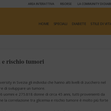
AREA INTERATTIVA
RISORSE
LA COMMUNITY DI DIAB
HOME
SPECIALI
DIABETE
STILE DI VIT
 e rischio tumori
ty in Svezia gli individui che hanno alti livelli di zucchero nel
e di sviluppare un tumore.
126 uomini e 275.818 donne di circa 45 anni, tutti provenienti da
e la correlazione tra glicemia e rischio tumore è molto più forte