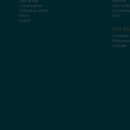
Stile di vita
Risorse
Complicanze
Libri scelt
Schede pratiche
La commun
News
Faq
Eventi
CHI S
Comitato s
Redazion
Contatti