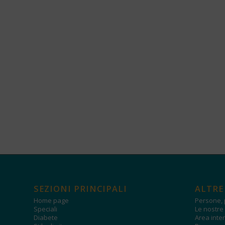
SEZIONI PRINCIPALI
ALTRE
Home page
Persone, 
Speciali
Le nostre 
Diabete
Area inter