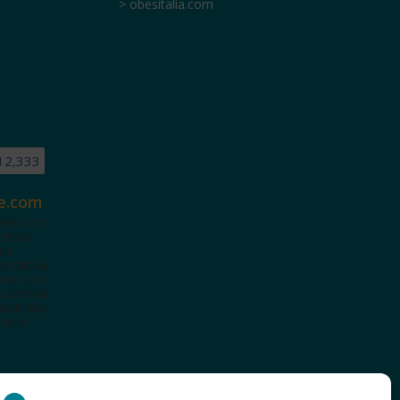
> obesitalia.com
12,333
e.com
ete.com
tenuti
i e
terattiva
a te con
cazionali
iviti alla
te le