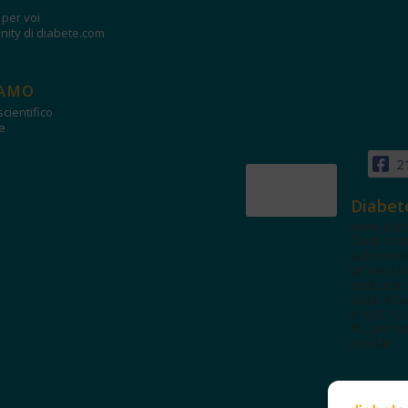
i per voi
ity di diabete.com
IAMO
cientifico
e
2
Diabet
www.diab
Tanti con
autorevol
un'area in
dedicata 
spazi edu
e test. Iscr
NL per tut
novità!