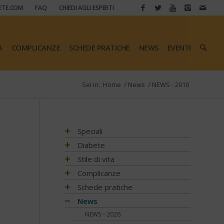
ETE.COM
FAQ
CHIEDI AGLI ESPERTI
A
COMPLICANZE
SCHEDE PRATICHE
NEWS
EVENTI
Sei in:
Home
/
News
/
NEWS - 2010
Speciali
Antiossidanti e radicali liberi
Diabete
Assistenza e diabete
Impatto socio-sanitario
Stile di vita
Associazioni di pazienti con diabete
Conoscere il diabete
Mondo, Europa
Linee guida e consigli
Complicanze
Automonitoraggio glicemia
Terapia
Italia
Che cos'è il diabete
Ambiente
Artrite reumatoide
Schede pratiche
Centenario dell'insulina
Psicologia
Regioni
Sintesi e ruolo dell'insulina
Terapia del diabete
A tavola con il diabete
Chetoacidosi
Adesione terapia
News
COVID-19 e diabete
Donna e mamma
Tutto sulla glicemia
Terapia dell'obesità
Movimento
Acqua e bevande
Complicanze oculari - Retinopatia
Alimentazione
NEWS - 2026
Diabete e obesità
Fattori di rischio
Metformina e altre terapie
Diabete al femminile
Fumo
Alimentazione del futuro
Attività fisica e sport
Complicanze sistema digerente