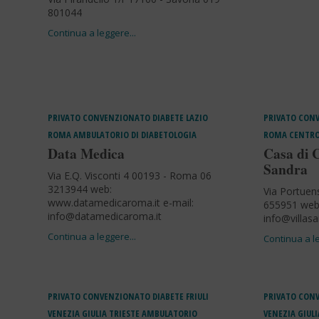
801044
PRIVATO CONVENZIONATO
DIABETE
LAZIO
PRIVATO CON
ROMA
AMBULATORIO DI DIABETOLOGIA
ROMA
CENTRO
Data Medica
Casa di C
Sandra
Via E.Q. Visconti 4 00193 - Roma 06
3213944 web:
Via Portuen
www.datamedicaroma.it e-mail:
655951 web:
info@datamedicaroma.it
info@villasa
PRIVATO CONVENZIONATO
DIABETE
FRIULI
PRIVATO CON
VENEZIA GIULIA
TRIESTE
AMBULATORIO
VENEZIA GIULI