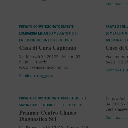
PRIVATO CONVENZIONATO
DIABETE
PRIVATO CON
LOMBARDIA
MILANO
AMBULATORIO DI
LOMBARDIA
M
ENDOCRINOLOGIA E DIABETOLOGIA
MEDICINA GEN
Casa di Cura Capitanio
Casa di 
Via Mercalli 30 20122 - Milano 02
Via Lamarmo
58389111 web:
54281 02 2
www.casadicuracapitanio.it
PRIVATO CONVENZIONATO
DIABETE
LIGURIA
Centro Anti
34 00186 -
SAVONA
AMBULATORIO DI DIABETOLOGIA
centroaid@li
Priamar Centro Clinico
Diagnostico Srl
Via Pirandello 1/r 17100 - Savona 019