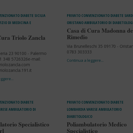
VENZIONATO
DIABETE
SICILIA
PRIVATO CONVENZIONATO
DIABETE
SARD
IZIO DI MEDICINA E
ORISTANO
AMBULATORIO DI DIABETOLOG
Casa di Cura Madonna de
Rimedio
Cura Triolo Zancla
Via Brunelleschi 35 09170 - Orista
0783 303333
eria 23 90100 - Palermo
1 348 5726326e-mail:
riolozancla.com
iolozancla.191.it
VENZIONATO
DIABETE
PRIVATO CONVENZIONATO
DIABETE
ARESE
AMBULATORIO DI
LOMBARDIA
VARESE
AMBULATORIO
DIABETOLOGICO
atorio Specialistico
Poliambulatorio Medico
rl
Specialistico