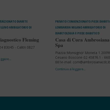
VENZIONATO
DIABETE
PRIVATO CONVENZIONATO
PIEDE DIABET
ELLINO
AMBULATORIO DI
LOMBARDIA
MILANO
AMBULATORIO DI
DIABETOLOGIA E PIEDE DIABETICO
iagnostico Fleming
Casa di Cura Ambrosiana
Spa
 24 83045 - Calitri 0827
Piazza Monsignor Moneta 1 20090
Cesano Boscone 02 45876.1 - 660
661e-mail:
com@ambrosianacdc.it