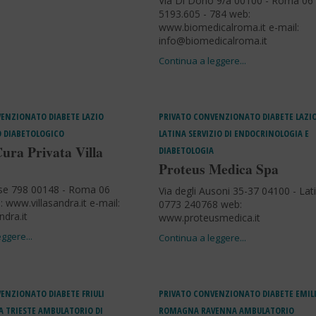
Via Di Dono 9/a 00100 - Roma 06
5193.605 - 784 web:
www.biomedicalroma.it e-mail:
info@biomedicalroma.it
VENZIONATO
DIABETE
LAZIO
PRIVATO CONVENZIONATO
DIABETE
LAZI
 DIABETOLOGICO
LATINA
SERVIZIO DI ENDOCRINOLOGIA E
ura Privata Villa
DIABETOLOGIA
Proteus Medica Spa
se 798 00148 - Roma 06
Via degli Ausoni 35-37 04100 - Lat
 www.villasandra.it e-mail:
0773 240768 web:
ndra.it
www.proteusmedica.it
VENZIONATO
DIABETE
FRIULI
PRIVATO CONVENZIONATO
DIABETE
EMIL
A
TRIESTE
AMBULATORIO DI
ROMAGNA
RAVENNA
AMBULATORIO