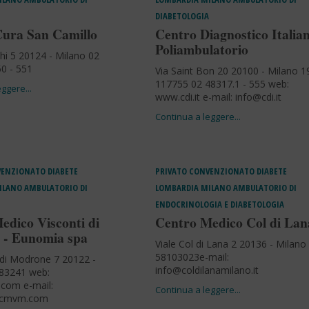
DIABETOLOGIA
Cura San Camillo
Centro Diagnostico Italia
Poliambulatorio
hi 5 20124 - Milano 02
50 - 551
Via Saint Bon 20 20100 - Milano 1
117755 02 48317.1 - 555 web:
www.cdi.it e-mail:
info@cdi.it
VENZIONATO
DIABETE
PRIVATO CONVENZIONATO
DIABETE
ILANO
AMBULATORIO DI
LOMBARDIA
MILANO
AMBULATORIO DI
ENDOCRINOLOGIA E DIABETOLOGIA
edico Visconti di
Centro Medico Col di Lan
 - Eunomia spa
Viale Col di Lana 2 20136 - Milano
58103023e-mail:
i di Modrone 7 20122 -
info@coldilanamilano.it
783241 web:
om e-mail:
@cmvm.com