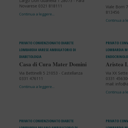
Largo Don Guanella 1 28073 - Fara
Novarese 0321 818111
Viale Borri
813456
PRIVATO CONVENZIONATO
DIABETE
PRIVATO CON
LOMBARDIA
VARESE
AMBULATORIO DI
LOMBARDIA
M
DIABETOLOGIA
ENDOCRINOLOG
Casa di Cura Mater Domini
Aristea 
Via Bettinelli 5 21053 - Castellanza
Via XX Sett
0331 476111
0331 456300
mail:
info@a
PRIVATO CONVENZIONATO
DIABETE
PRIVATO CON
LOMBARDIA
MILANO
AMBULATORIO DI
LOMBARDIA
M