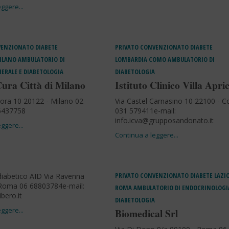
VENZIONATO
DIABETE
PRIVATO CONVENZIONATO
DIABETE
ILANO
AMBULATORIO DI
LOMBARDIA
COMO
AMBULATORIO DI
ERALE E DIABETOLOGIA
DIABETOLOGIA
Cura Città di Milano
Istituto Clinico Villa Apri
ra 10 20122 - Milano 02
Via Castel Carnasino 10 22100 - 
6437758
031 579411e-mail:
info.icva@grupposandonato.it
PRIVATO CONVENZIONATO
DIABETE
LAZI
diabetico AID Via Ravenna
 Roma 06 68803784e-mail:
ROMA
AMBULATORIO DI ENDOCRINOLOGI
bero.it
DIABETOLOGIA
Biomedical Srl