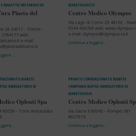
 E MALATTIE METABOLICHE
DIABETOLOGICO
Cura Pineta del
Centro Medico Olympus
Via Lago di Como 25 48100 - Rav
0544 456766 web: www.olympus.ra
ne 26 34011 - Trieste-
e-mail:
olympus@olympus.ra.it
0 3784177 web:
elcarso.it e-mail:
si@pinetadelcarso.it
VENZIONATO
DIABETE
PRIVATO CONVENZIONATO
DIABETE
POLI
AMBULATORIO DI
CAMPANIA
NAPOLI
AMBULATORIO DI
DIABETOLOGIA
edico Oplonti Spa
Centro Medico Oplonti S
i 4 80058 - Torre Annunziata
Via Sacra 9 80045 - Pompei 081
8
8637074