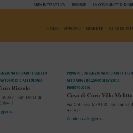
AREA INTERATTIVA
RISORSE
LA COMMUNITY DI DIAB
HOME
SPECIALI
DIABETE
STILE DI VIT
VENZIONATO
DIABETE
VENETO
PRIVATO CONVENZIONATO
DIABETE
TREN
LATORIO DI DIABETOLOGIA
ALTO ADIGE
BOLZANO
SERVIZIO DI
Cura Rizzola
DIABETOLOGIA
Casa di Cura Villa Melitta
 1 30027 - San Donà di
 338411
Via Col Lana 6 39100 - Bolzano 0
471471