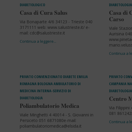
DIABETOLOGICO
DIABETOLOGIA
Casa di Cura Salus
Casa di 
Carso
Via Bonaparte 4/6 34123 - Trieste 040
3171111 web: www.salustrieste.it/ e-
Viale Stazio
mail:
cdc@salustrieste.it
Aurisina 04
www.pinetad
mario.velus
PRIVATO CONVENZIONATO
DIABETE
EMILIA
PRIVATO CON
ROMAGNA
BOLOGNA
AMBULATORIO DI
CAMPANIA
NA
MEDICINA INTERNA-SERVIZIO DI
DIABETOLOGIA
Centro M
DIABETOLOGIA
Poliambulatorio Medica
Via Filippin
081 861242
Viale Minghetti 4 40014 - S. Giovanni in
Persiceto 051 6871080e-mail:
poliambulatoriomedica@elsida.it