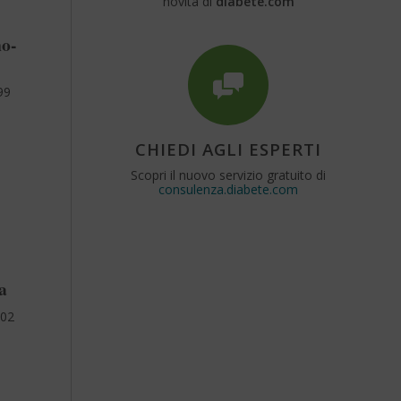
novità di
diabete.com
no-
99
CHIEDI AGLI ESPERTI
Scopri il nuovo servizio gratuito di
consulenza.diabete.com
a
 02