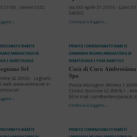
 75 21100 - Varese 0332
Via XXV Aprile 31 21016 - Luino 03
536502
VENZIONATO
DIABETE
PRIVATO CONVENZIONATO
DIABETE
ILANO
AMBULATORIO DI
LOMBARDIA
MILANO
AMBULATORIO DI
IA E DIABETOLOGIA
DIABETOLOGIA E PIEDE DIABETICO
Legnano Srl
Casa di Cura Ambrosiana
Spa
embre 42 20025 - Legnano
 web: www.aristea.net e-
Piazza Monsignor Moneta 1 20090
ristea.net
Cesano Boscone 02 45876.1 - 660
661e-mail:
com@ambrosianacdc.it
VENZIONATO
DIABETE
PRIVATO CONVENZIONATO
DIABETE
ILANO
AMBULATORIO DI
LOMBARDIA
MILANO
AMBULATORIO DI