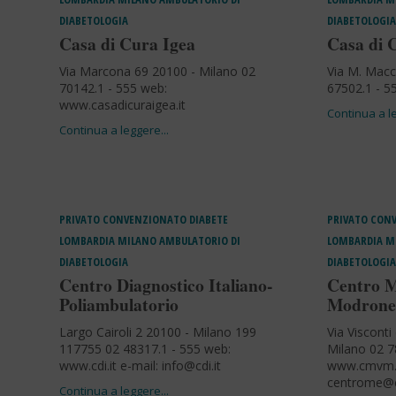
DIABETOLOGIA
DIABETOLOGIA
Casa di Cura Igea
Casa di 
Via Marcona 69 20100 - Milano 02
Via M. Macc
70142.1 - 555 web:
67502.1 - 5
www.casadicuraigea.it
PRIVATO CONVENZIONATO
DIABETE
PRIVATO CON
LOMBARDIA
MILANO
AMBULATORIO DI
LOMBARDIA
M
DIABETOLOGIA
DIABETOLOGIA
Centro Diagnostico Italiano-
Centro M
Poliambulatorio
Modrone
Largo Cairoli 2 20100 - Milano 199
Via Viscont
117755 02 48317.1 - 555 web:
Milano 02 
www.cdi.it e-mail:
info@cdi.it
www.cmvm.c
centrome