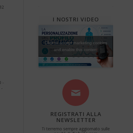
Diabete e attività fisica
Una Vita Su Misura
32
I NOSTRI VIDEO
Click to accept marketing cookies
and enable this content
 -
 -
REGISTRATI ALLA
NEWSLETTER
Ti terremo sempre aggiornato sulle