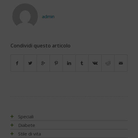
admin
Condividi questo articolo
Speciali
Antiossidanti e radicali liberi
Diabete
Assistenza e diabete
Impatto socio-sanitario
Stile di vita