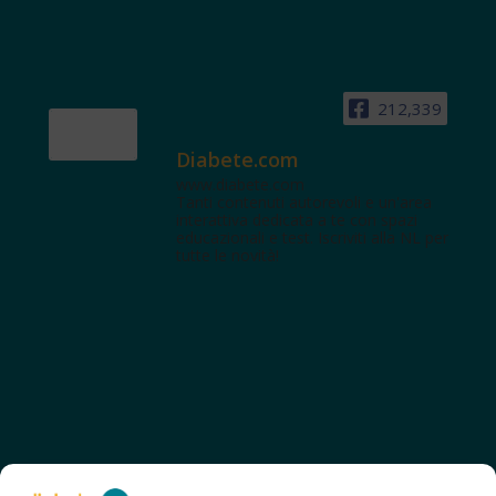
212,339
Diabete.com
www.diabete.com
Tanti contenuti autorevoli e un'area
interattiva dedicata a te con spazi
educazionali e test. Iscriviti alla NL per
tutte le novità!