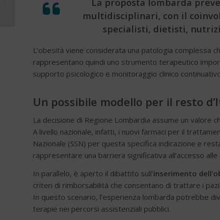
La proposta lombarda preved
diabete e obesità
multidisciplinari, con il coin
specialisti, dietisti, nutriz
L’obesità viene considerata una patologia complessa che 
rappresentano quindi uno strumento terapeutico importa
supporto psicologico e monitoraggio clinico continuativo
Un possibile modello per il resto d’I
La decisione di Regione Lombardia assume un valore che v
A livello nazionale, infatti, i nuovi farmaci per il tratta
Nazionale (SSN) per questa specifica indicazione e rest
rappresentare una barriera significativa all’accesso alle 
In parallelo, è aperto il dibattito sull’
inserimento dell’ob
criteri di rimborsabilità che consentano di trattare i paz
In questo scenario, l’esperienza lombarda potrebbe div
terapie nei percorsi assistenziali pubblici.