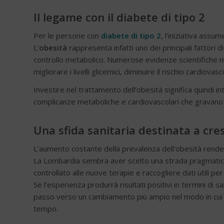
Il legame con il diabete di tipo 2
Per le persone con
diabete di tipo 2
, l’iniziativa assu
L’
obesità
rappresenta infatti uno dei principali fattori d
controllo metabolico. Numerose evidenze scientifiche m
migliorare i livelli glicemici, diminuire il rischio cardiov
Investire nel trattamento dell’obesità significa quindi i
complicanze metaboliche e cardiovascolari che gravano 
Una sfida sanitaria destinata a cre
L’aumento costante della prevalenza dell’obesità rende s
La Lombardia sembra aver scelto una strada pragmatica: 
controllato alle nuove terapie e raccogliere dati utili per 
Se l’esperienza produrrà risultati positivi in termini di
passo verso un cambiamento più ampio nel modo in cui l’I
tempo.