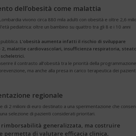
ento dell’obesità come malattia
Lombardia vivono circa 880 mila adulti con obesità e oltre 2,6 mili
età pediatrica: oltre un bambino su quattro tra gli 8 e i 10 anni
 pubblica.
L’obesità aumenta infatti il rischio di sviluppare
2, malattie cardiovascolari, insufficienza respiratoria, steat
scheletrici.
rire il contrasto all’obesità tra le priorità della programmazion
prevenzione, ma anche alla presa in carico terapeutica dei pazienti
entazione regionale
le di 2 milioni di euro destinato a una sperimentazione che consen
na selezione di pazienti considerati prioritari.
 rimborsabilità generalizzata, ma costruire
 permetta di valutare efficacia clinica,