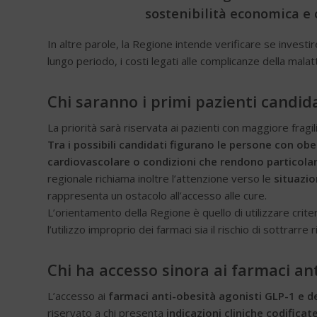
sostenibilità economica e c
In altre parole, la Regione intende verificare se invest
lungo periodo, i costi legati alle complicanze della mala
Chi saranno i primi pazienti candida
La priorità sarà riservata ai pazienti con maggiore fragilit
Tra i possibili candidati figurano le persone con ob
cardiovascolare o condizioni che rendono particol
regionale richiama inoltre l’attenzione verso le
situazio
rappresenta un ostacolo all’accesso alle cure.
L’orientamento della Regione è quello di utilizzare criteri
l’utilizzo improprio dei farmaci sia il rischio di sottrarr
Chi ha accesso sinora ai farmaci ant
L’accesso ai
farmaci anti-obesità agonisti GLP-1 e d
riservato a chi presenta
indicazioni cliniche codificat