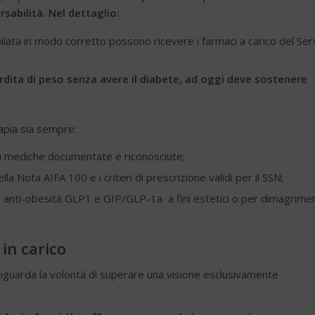
sabilità. Nel dettaglio:
lata in modo corretto possono ricevere i farmaci a carico del Ser
rdita di peso senza avere il diabete, ad oggi deve sostenere
apia sia sempre:
ni mediche documentate e riconosciute;
ella Nota AIFA 100 e i criteri di prescrizione validi per il SSN;
ci anti-obesità GLP1 e GIP/GLP-1a a fini estetici o per dimagrime
in carico
riguarda la volontà di superare una visione esclusivamente