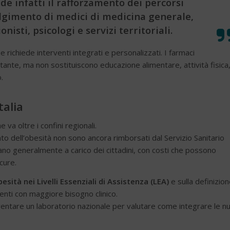
e infatti il rafforzamento dei percorsi
volgimento di medici di medicina generale,
ionisti, psicologi e servizi territoriali.
richiede interventi integrati e personalizzati. I farmaci
nte, ma non sostituiscono educazione alimentare, attività fisica
.
talia
a oltre i confini regionali.
mento dell’obesità non sono ancora rimborsati dal Servizio Sanitario
ano generalmente a carico dei cittadini, con costi che possono
cure.
esità nei Livelli Essenziali di Assistenza (LEA)
e sulla definizion
ienti con maggiore bisogno clinico.
entare un laboratorio nazionale per valutare come integrare le n