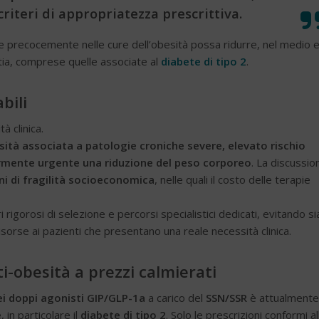
riteri di appropriatezza prescrittiva.
ire precocemente nelle cure dell’obesità possa ridurre, nel medio 
ttia, comprese quelle associate al
diabete di tipo 2
.
bili
à clinica.
esità associata a patologie croniche severe, elevato rischio
armente urgente una riduzione del peso corporeo
. La discussio
ni di fragilità socioeconomica
, nelle quali il costo delle terapie
 rigorosi di selezione e percorsi specialistici dedicati, evitando si
e risorse ai pazienti che presentano una reale necessità clinica.
i-obesità a prezzi calmierati
ei doppi agonisti GIP/GLP-1a
a carico del
SSN/SSR
è attualmente
e
, in particolare il
diabete di tipo 2
. Solo le prescrizioni conformi al