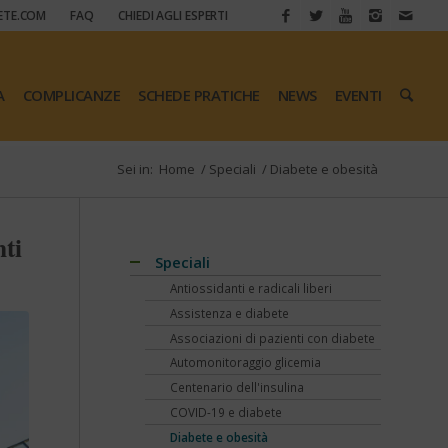
ETE.COM
FAQ
CHIEDI AGLI ESPERTI
A
COMPLICANZE
SCHEDE PRATICHE
NEWS
EVENTI
Sei in:
Home
/
Speciali
/
Diabete e obesità
nti
Speciali
Antiossidanti e radicali liberi
Assistenza e diabete
Associazioni di pazienti con diabete
Automonitoraggio glicemia
Centenario dell'insulina
COVID-19 e diabete
Diabete e obesità