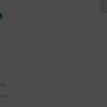
,
e di
uove