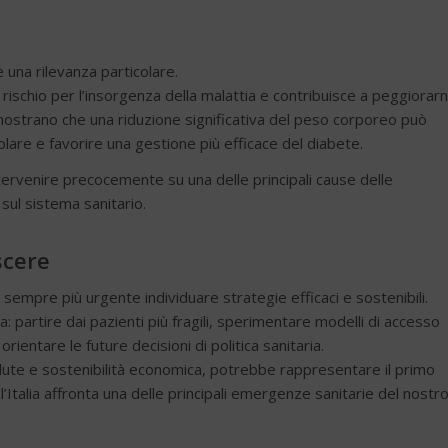
me una rilevanza particolare.
i rischio per l’insorgenza della malattia e contribuisce a peggiorarne
ostrano che una riduzione significativa del peso corporeo può
ascolare e favorire una gestione più efficace del diabete.
ntervenire precocemente su una delle principali cause delle
sul sistema sanitario.
scere
empre più urgente individuare strategie efficaci e sostenibili.
partire dai pazienti più fragili, sperimentare modelli di accesso
orientare le future decisioni di politica sanitaria.
 salute e sostenibilità economica, potrebbe rappresentare il primo
talia affronta una delle principali emergenze sanitarie del nostr