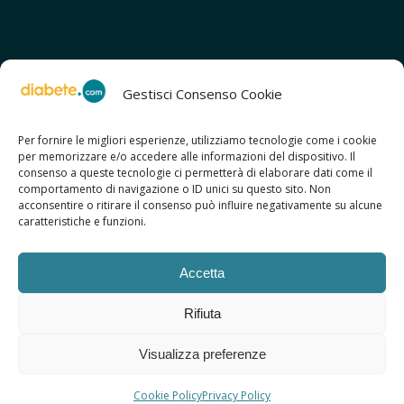
Gestisci Consenso Cookie
Per fornire le migliori esperienze, utilizziamo tecnologie come i cookie
per memorizzare e/o accedere alle informazioni del dispositivo. Il
SCOPRI ANCHE:
consenso a queste tecnologie ci permetterà di elaborare dati come il
> ilmiodiabete.com
comportamento di navigazione o ID unici su questo sito. Non
> casadiabete.it
acconsentire o ritirare il consenso può influire negativamente su alcune
> digitaldiabetes.srl
caratteristiche e funzioni.
> obesitalia.com
Accetta
Rifiuta
© 2026 Copyright - Diabete.com
Visualizza preferenze
Sitemap
Privacy Policy
Regolamento d’uso
Cookie Policy
Copyright
Credits
Cookie Policy
Privacy Policy