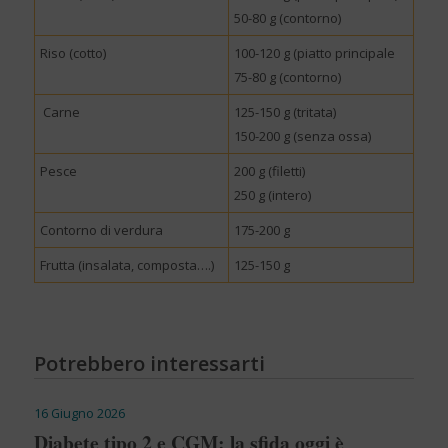
50-80 g (contorno)
Riso (cotto)
100-120 g (piatto principale
75-80 g (contorno)
Carne
125-150 g (tritata)
150-200 g (senza ossa)
Pesce
200 g (filetti)
250 g (intero)
Contorno di verdura
175-200 g
Frutta (insalata, composta….)
125-150 g
Potrebbero interessarti
16 Giugno 2026
Diabete tipo 2 e CGM: la sfida oggi è