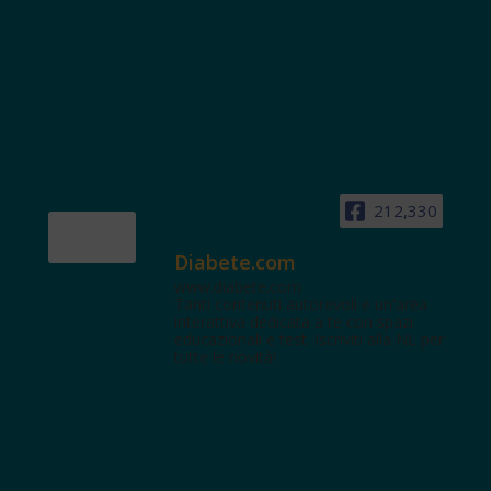
212,330
Diabete.com
www.diabete.com
Tanti contenuti autorevoli e un'area
interattiva dedicata a te con spazi
educazionali e test. Iscriviti alla NL per
tutte le novità!