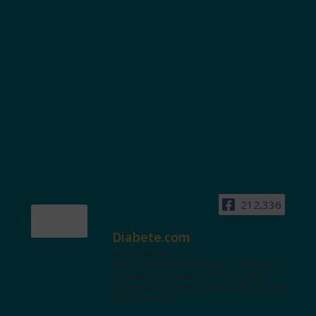
212,336
Diabete.com
www.diabete.com
Tanti contenuti autorevoli e un'area
interattiva dedicata a te con spazi
educazionali e test. Iscriviti alla NL per
tutte le novità!