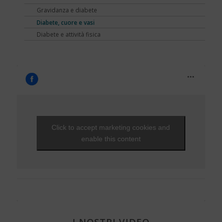
Viaggi e vacanze
NEWS - 2010
Che fantastica storia è la vita
Gravidanza e diabete
EVENTI - 2012
Unghie e onicopatie
Visite ed esami
NEWS - 2009
Una Vita Su Misura
Diabete, cuore e vasi
EVENTI - 2010
Varici e insufficienza venosa cronica
Diabete e attività fisica
Click to accept marketing cookies and
enable this content
I NOSTRI VIDEO