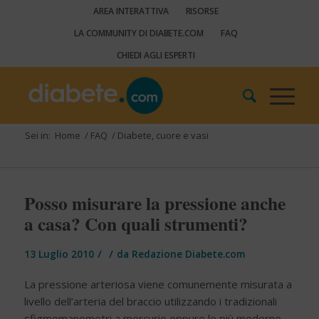
AREA INTERATTIVA
RISORSE
LA COMMUNITY DI DIABETE.COM
FAQ
CHIEDI AGLI ESPERTI
Sei in:
Home
/
FAQ
/
Diabete, cuore e vasi
Posso misurare la pressione anche
a casa? Con quali strumenti?
/
/
13 Luglio 2010
da
Redazione Diabete.com
La pressione arteriosa viene comunemente misurata a
livello dell’arteria del braccio utilizzando i tradizionali
sfigmomanometri a mercurio oppure le più moderne