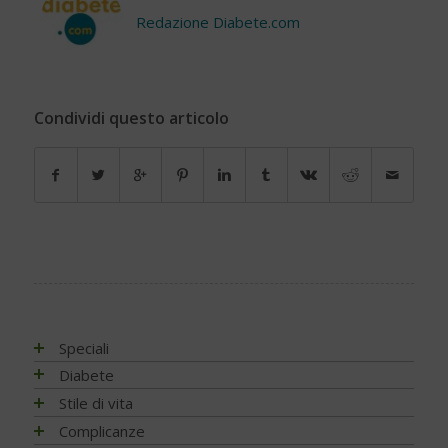
Redazione Diabete.com
Condividi questo articolo
Speciali
Antiossidanti e radicali liberi
Diabete
Assistenza e diabete
Impatto socio-sanitario
Stile di vita
Associazioni di pazienti con diabete
Conoscere il diabete
Mondo, Europa
Linee guida e consigli
Complicanze
Automonitoraggio glicemia