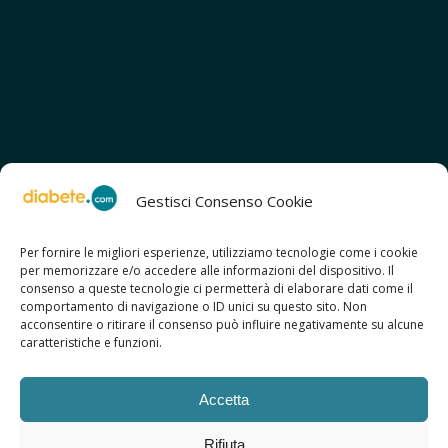
Gestisci Consenso Cookie
Per fornire le migliori esperienze, utilizziamo tecnologie come i cookie
per memorizzare e/o accedere alle informazioni del dispositivo. Il
SCOPRI ANCHE:
consenso a queste tecnologie ci permetterà di elaborare dati come il
> ilmiodiabete.com
comportamento di navigazione o ID unici su questo sito. Non
> casadiabete.it
acconsentire o ritirare il consenso può influire negativamente su alcune
> digitaldiabetes.srl
caratteristiche e funzioni.
> obesitalia.com
Accetta
Rifiuta