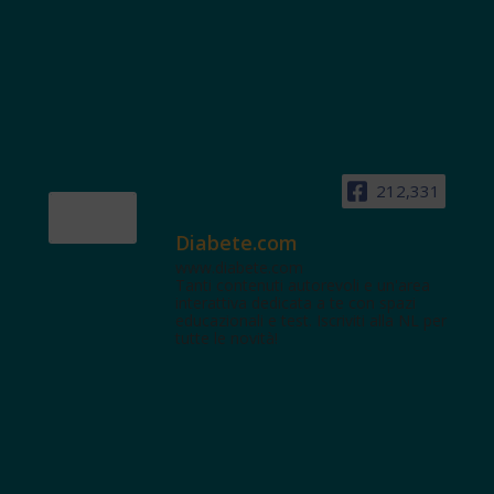
212,331
Diabete.com
www.diabete.com
Tanti contenuti autorevoli e un'area
interattiva dedicata a te con spazi
educazionali e test. Iscriviti alla NL per
tutte le novità!