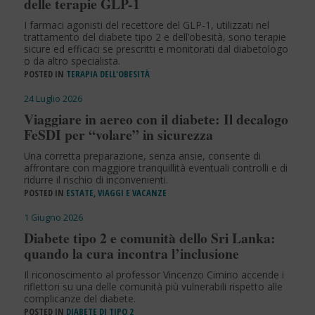
delle terapie GLP-1
I farmaci agonisti del recettore del GLP-1, utilizzati nel
trattamento del diabete tipo 2 e dell’obesità, sono terapie
sicure ed efficaci se prescritti e monitorati dal diabetologo
o da altro specialista.
POSTED IN
TERAPIA DELL'OBESITÀ
24 Luglio 2026
Viaggiare in aereo con il diabete: Il decalogo
FeSDI per “volare” in sicurezza
Una corretta preparazione, senza ansie, consente di
affrontare con maggiore tranquillità eventuali controlli e di
ridurre il rischio di inconvenienti.
POSTED IN
ESTATE, VIAGGI E VACANZE
1 Giugno 2026
Diabete tipo 2 e comunità dello Sri Lanka:
quando la cura incontra l’inclusione
Il riconoscimento al professor Vincenzo Cimino accende i
riflettori su una delle comunità più vulnerabili rispetto alle
complicanze del diabete.
POSTED IN
DIABETE DI TIPO 2