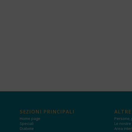
SEZIONI PRINCIPALI
ALTRE
Home page
Persone, 
Speciali
Le nostre 
Diabete
Area inter