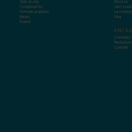
Stile di vita
Risorse
Complicanze
Libri scelt
Schede pratiche
La commun
News
Faq
Eventi
CHI S
Comitato s
Redazion
Contatti