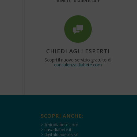
novità di
diabete.com
CHIEDI AGLI ESPERTI
Scopri il nuovo servizio gratuito di
consulenza.diabete.com
SCOPRI ANCHE:
> ilmiodiabete.com
> casadiabete.it
> digitaldiabetes.srl