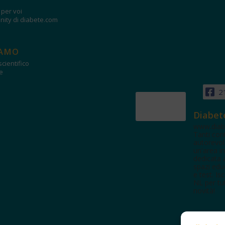
i per voi
ity di diabete.com
IAMO
cientifico
e
2
Diabet
www.diab
Tanti con
autorevol
un'area in
dedicata 
spazi edu
e test. Iscr
NL per tut
novità!