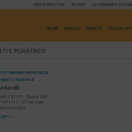
AREA INTERATTIVA
RISORSE
LA COMMUNITY DI DIAB
HOME
SPECIALI
DIABETE
STILE DI VIT
LTI E PEDIATRICO
BETE
CAMPANIA
NAPOLI
UOS DI
 ADULTI E PEDIATRICO
rdarelli
relli 9 80131 - Napoli 800
747.1111 - 2714e-mail:
ecardarelli.it