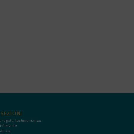
 SEZIONI
progetti, testimonianze
interviste
attiva