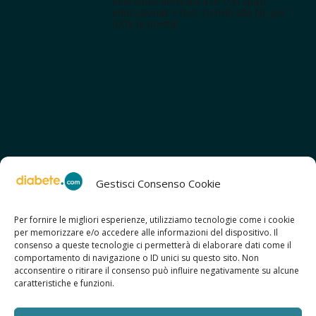
interattiva dedicata a te con spazi
educazionali e test. Iscriviti alla NL per
tutte le novità!
Gestisci Consenso Cookie
Per fornire le migliori esperienze, utilizziamo tecnologie come i cookie
per memorizzare e/o accedere alle informazioni del dispositivo. Il
SCOPRI ANCHE:
consenso a queste tecnologie ci permetterà di elaborare dati come il
> ilmiodiabete.com
comportamento di navigazione o ID unici su questo sito. Non
> casadiabete.it
acconsentire o ritirare il consenso può influire negativamente su alcune
> digitaldiabetes.srl
caratteristiche e funzioni.
> obesitalia.com