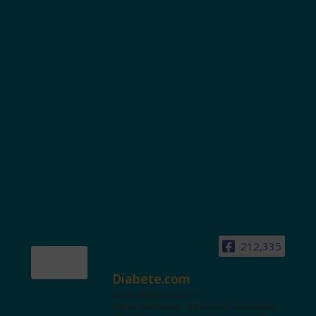
212,335
Diabete.com
www.diabete.com
Tanti contenuti autorevoli e un'area