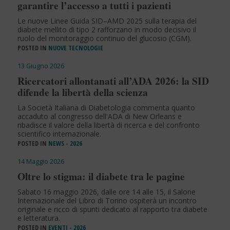
garantire l’accesso a tutti i pazienti
Le nuove Linee Guida SID–AMD 2025 sulla terapia del
diabete mellito di tipo 2 rafforzano in modo decisivo il
ruolo del monitoraggio continuo del glucosio (CGM).
POSTED IN
NUOVE TECNOLOGIE
13 Giugno 2026
Ricercatori allontanati all’ADA 2026: la SID
difende la libertà della scienza
La Società Italiana di Diabetologia commenta quanto
accaduto al congresso dell'ADA di New Orleans e
ribadisce il valore della libertà di ricerca e del confronto
scientifico internazionale.
POSTED IN
NEWS - 2026
14 Maggio 2026
Oltre lo stigma: il diabete tra le pagine
Sabato 16 maggio 2026, dalle ore 14 alle 15, il Salone
Internazionale del Libro di Torino ospiterà un incontro
originale e ricco di spunti dedicato al rapporto tra diabete
e letteratura.
POSTED IN
EVENTI - 2026