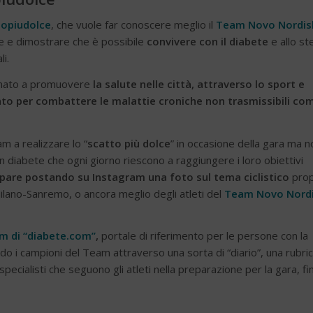
topiudolce
, che vuole far conoscere meglio il
Team Novo Nordi
re e dimostrare che è possibile
convivere con il diabete
e allo st
i.
gnato a promuovere
la salute nelle città, attraverso lo sport e
nto per combattere le malattie croniche non trasmissibili co
m a realizzare lo “
scatto più dolce
” in occasione della gara ma n
 diabete che ogni giorno riescono a raggiungere i loro obiettivi
pare postando su Instagram una foto sul tema ciclistico
prop
Milano-Sanremo, o ancora meglio degli atleti del
Team Novo Nord
m di “diabete.com”
,
portale di riferimento per le persone con la
ndo i campioni del Team attraverso una sorta di “diario”, una rubri
i specialisti che seguono gli atleti nella preparazione per la gara, fi