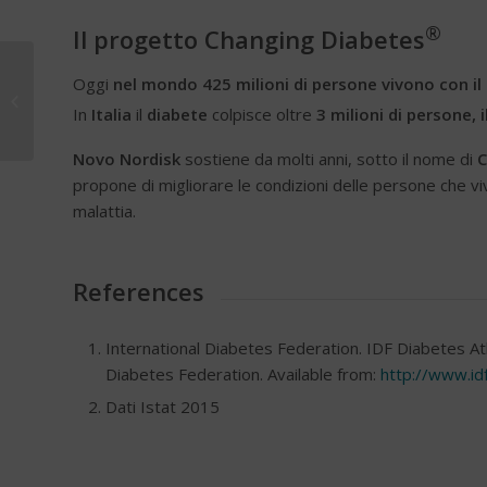
®
Il progetto Changing Diabetes
Il Team Novo Nordisk
Oggi
nel mondo 425 milioni di persone vivono con il
alla Milano-Sanremo: il
In
Italia
il
diabete
colpisce oltre
3 milioni di persone, 
capoluogo meneghino
prende vita...
Novo Nordisk
sostiene da molti anni, sotto il nome di
C
propone di migliorare le condizioni delle persone che vi
malattia.
References
International Diabetes Federation. IDF Diabetes Atl
Diabetes Federation. Available from:
http://www.id
Dati Istat 2015