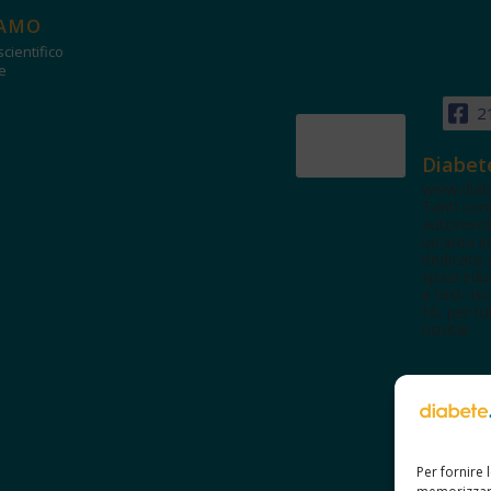
IAMO
cientifico
e
2
Diabet
www.diab
Tanti con
autorevol
un'area in
dedicata 
spazi edu
e test. Iscr
NL per tut
novità!
Per fornire 