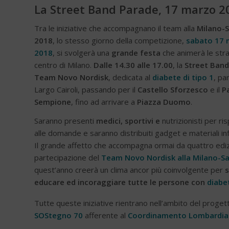
La Street Band Parade, 17 marzo 2
Tra le iniziative che accompagnano il team alla
Milano-
2018
, lo stesso giorno della competizione,
sabato 17 
2018
, si svolgerà una
grande festa
che animerà le str
centro di Milano.
Dalle 14.30 alle 17.00
, la
Street Band
Team Novo Nordisk
, dedicata al
diabete di tipo 1
, pa
Largo Cairoli, passando per il
Castello Sforzesco
e il
P
Sempione
, fino ad arrivare a
Piazza Duomo
.
Saranno presenti
medici, sportivi e
nutrizionisti per r
alle domande e saranno distribuiti gadget e materiali inf
Il grande affetto che accompagna ormai da quattro edizi
partecipazione del
Team Novo Nordisk alla Milano-
quest’anno creerà un clima ancor più coinvolgente per
s
educare ed incoraggiare tutte le persone con
diabe
Tutte queste iniziative rientrano nell’ambito del proget
SOStegno 70
afferente al
Coordinamento Lombardia A