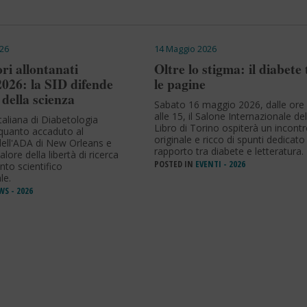
26
14 Maggio 2026
ri allontanati
Oltre lo stigma: il diabete 
2026: la SID difende
le pagine
 della scienza
Sabato 16 maggio 2026, dalle ore
alle 15, il Salone Internazionale del
taliana di Diabetologia
Libro di Torino ospiterà un incont
uanto accaduto al
originale e ricco di spunti dedicato 
ell'ADA di New Orleans e
rapporto tra diabete e letteratura.
valore della libertà di ricerca
POSTED IN
EVENTI - 2026
nto scientifico
le.
S - 2026