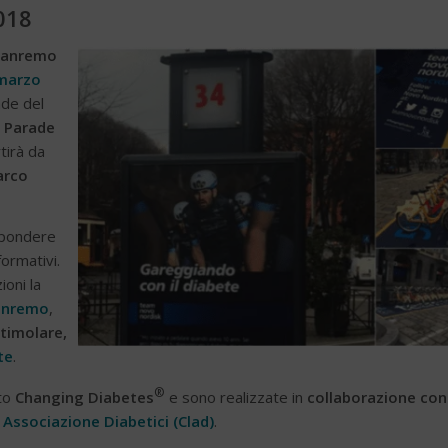
018
Sanremo
marzo
ade del
 Parade
rtirà da
arco
ispondere
ormativi.
oni la
Sanremo
,
timolare,
te
.
®
to
Changing Diabetes
e sono realizzate in
collaborazione con
ssociazione Diabetici (Clad)
.