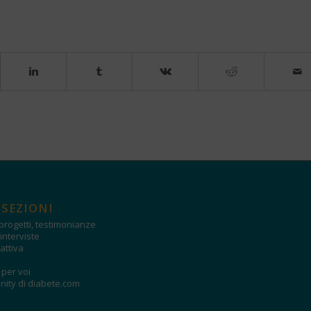
 SEZIONI
progetti, testimonianze
interviste
attiva
i per voi
ity di diabete.com