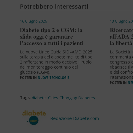
Potrebbero interessarti
16 Giugno 2026
13 Giugno 20
Diabete tipo 2 e CGM: la
Ricercato
sfida oggi è garantire
all’ADA 
l’accesso a tutti i pazienti
la libertà
Le nuove Linee Guida SID–AMD 2025
La Società I
sulla terapia del diabete mellito di tipo
commenta q
2 rafforzano in modo decisivo il ruolo
congresso d
del monitoraggio continuo del
ribadisce il 
glucosio (CGM).
e del confro
internaziona
POSTED IN
NUOVE TECNOLOGIE
POSTED IN
NEW
Tags:
diabete
,
Cities Changing Diabetes
Redazione Diabete.com