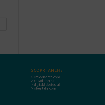
SCOPRI ANCHE:
> ilmiodiabete.com
> casadiabete.it
> digitaldiabetes.srl
> obesitalia.com