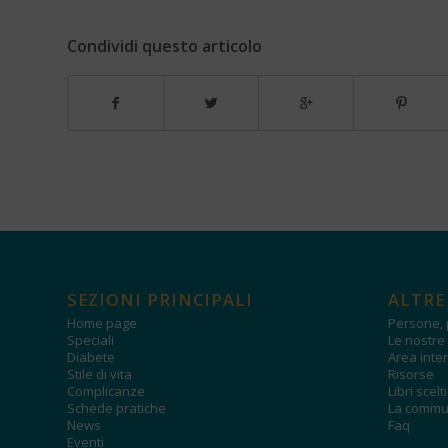
Condividi questo articolo
SEZIONI PRINCIPALI
ALTRE
Home page
Persone, 
Speciali
Le nostre 
Diabete
Area inter
Stile di vita
Risorse
Complicanze
Libri scelt
Schede pratiche
La commun
News
Faq
Eventi