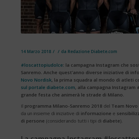
/
/
14 Marzo 2018
da
Redazione Diabete.com
#loscattopiudolce
: la campagna Instagram che sost
Sanremo. Anche quest’anno diverse iniziative di inf
Novo Nordisk
, la prima squadra al mondo di atleti 
sul portale diabete.com
, alla campagna Instagram 
grande festa che animerà le strade di Milano.
Il
programma Milano-Sanremo 2018
del
Team Novo 
da un insieme di iniziative di
informazione
e
sensibili
di persone
(considerando tutti i tipi di
diabete
).
La campagna Instagram
#loscattop