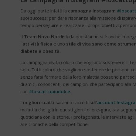
Da oggi parte infatti la
campagna Instagram
#loscat
suoi successi per dare risonanza alla missione di ispira
tempo perseguire e realizzare i propri obiettivi personal
Il
Team Novo Nordisk
da quest’anno si è anche impe
l’attività fisica
e uno
stile di vita sano come strume
diabete e obesità.
La campagna invita coloro che vogliono sostenere il Tea
solo. Tutti coloro che vogliono sostenere le persone con
senza farsi fermare dalla loro malattia possono
parteci
di amici, conoscenti, dei campioni che partecipano alla 
con
#loscattopiudolce
.
I
migliori scatti
saranno raccolti sull’
account Instagra
malattia che, già in questi giorni di pre-gara, sta segue
quotidiana con le storie, i protagonisti, le interviste agl
alle cronache della competizione.