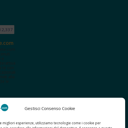
12,337
e.com
ete.com
tenuti
i e
terattiva
a te con
cazionali
iviti alla
te le
Gestisci Consenso Cookie
le migliori esperienze, utilizziamo tecnologie come i cookie per