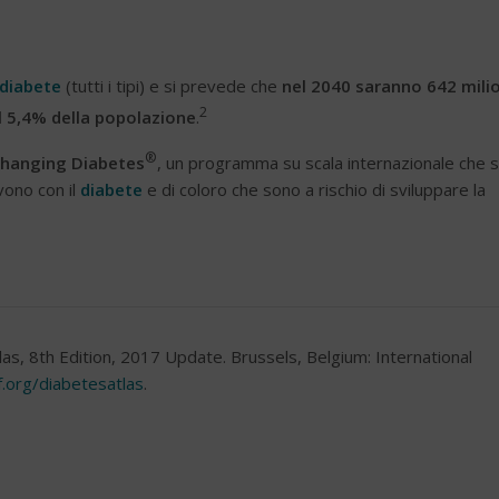
diabete
(tutti i tipi) e si prevede che
nel 2040 saranno 642 milio
2
il 5,4% della popolazione
.
®
hanging Diabetes
, un programma su scala internazionale che s
vono con il
diabete
e di coloro che sono a rischio di sviluppare la
as, 8th Edition, 2017 Update. Brussels, Belgium: International
f.org/diabetesatlas
.