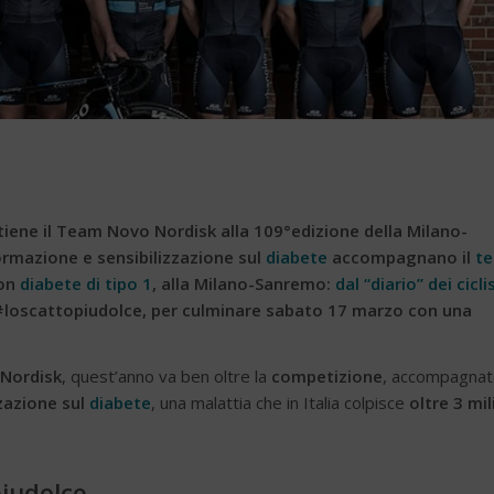
iene il Team Novo Nordisk alla 109°edizione della Milano-
ormazione e sensibilizzazione sul
diabete
accompagnano il
t
con
diabete di tipo 1
, alla Milano-Sanremo:
dal “diario” dei cicli
#loscattopiudolce, per culminare sabato 17 marzo con una
Nordisk
, quest’anno va ben oltre la
competizione
, accompagna
zzazione sul
diabete
, una malattia che in Italia colpisce
oltre 3 mil
iudolce