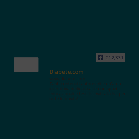
212,331
Diabete.com
www.diabete.com
Tanti contenuti autorevoli e un'area
interattiva dedicata a te con spazi
educazionali e test. Iscriviti alla NL per
tutte le novità!