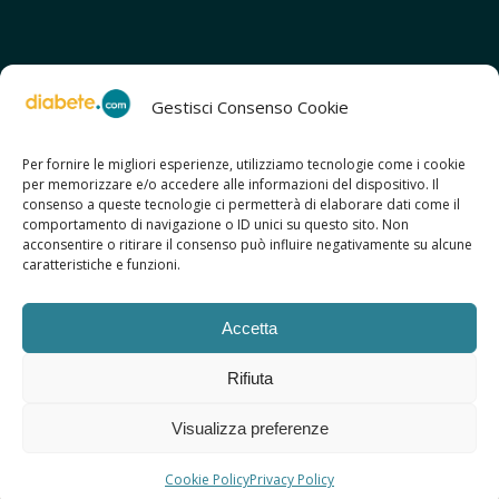
Gestisci Consenso Cookie
Per fornire le migliori esperienze, utilizziamo tecnologie come i cookie
per memorizzare e/o accedere alle informazioni del dispositivo. Il
SCOPRI ANCHE:
consenso a queste tecnologie ci permetterà di elaborare dati come il
> ilmiodiabete.com
comportamento di navigazione o ID unici su questo sito. Non
> casadiabete.it
acconsentire o ritirare il consenso può influire negativamente su alcune
> digitaldiabetes.srl
caratteristiche e funzioni.
> obesitalia.com
Accetta
Rifiuta
© 2026 Copyright - Diabete.com
Visualizza preferenze
Sitemap
Privacy Policy
Regolamento d’uso
Cookie Policy
Copyright
Credits
Cookie Policy
Privacy Policy