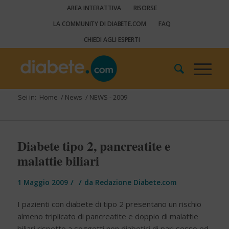
AREA INTERATTIVA
RISORSE
LA COMMUNITY DI DIABETE.COM
FAQ
CHIEDI AGLI ESPERTI
Sei in:
Home
/
News
/
NEWS - 2009
Diabete tipo 2, pancreatite e
malattie biliari
/
/
1 Maggio 2009
da
Redazione Diabete.com
I pazienti con diabete di tipo 2 presentano un rischio
almeno triplicato di pancreatite e doppio di malattie
biliari rispetto a soggetti non diabetici di pari sesso ed