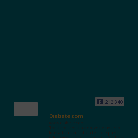
212,340
Diabete.com
www.diabete.com
Tanti contenuti autorevoli e un'area
interattiva dedicata a te con spazi
educazionali e test. Iscriviti alla NL per