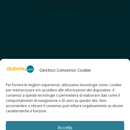
tutte le novità!
Gestisci Consenso Cookie
Per fornire le migliori esperienze, utilizziamo tecnologie come i cookie
per memorizzare e/o accedere alle informazioni del dispositivo. Il
SCOPRI ANCHE:
consenso a queste tecnologie ci permetterà di elaborare dati come il
> ilmiodiabete.com
comportamento di navigazione o ID unici su questo sito. Non
> casadiabete.it
acconsentire o ritirare il consenso può influire negativamente su alcune
> digitaldiabetes.srl
caratteristiche e funzioni.
> obesitalia.com
Accetta