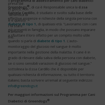
Il
programma di addestramento per cani diabetici
è presa dal
®
Greendogs
, di cui è Responsabile unica la
d.ssa
suo gioco, non
Daniela Cardillo
, è studiato e svolto sulla base delle
si dimentica di
effettive esigenze e richieste della singola persona con
me e questo
diabete di tipo 1
, di qualsiasi età. “Lavoriamo con i cani
mi fa stare
già presenti in famiglia, in modo che possano imparare
veramente
a sfruttare il loro olfatto per un compito molto utile
bene.”
quando si parla di
diabete di tipo 1
. L’auto-
monitoraggio del glucosio nel sangue è molto
importante nella gestione della malattia. Il cane è in
grado di rilevare dalla saliva della persona con diabete,
se ci sono sensibili variazioni di glucosio nel sangue.”
sottolinea la d.ssa Cardillo che è disponibile per
qualsiasi richiesta di informazione, su tutto il territorio
italiano; basta scrivere un’email al seguente indirizzo:
info@greendogs.it
Per maggiori informazioni sul Programma per Cani
®
Diabetici di Greendogs