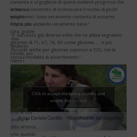
contenta e orgogliosa di questi evidenti progressi che
le hanno consentito di riconoscere il rischio di picchi
Comincio a
ipoglicemici. Sono veramente contenta di essermi
sentirmi
fidata, sta andando veramente bene.”
sempre più
sicura, grazie
“E’ successo già diverse volte che mi abbia segnalato
al mio
glicemie di 71, 67, 78, 80 come glicemia ….. e poi
angioletto
succede anche per glicemie superiori a 220, con la
custode, poi
stessa modalità di avvertimento.”
vedere i
risultati che
piano piano si
vanno
concretizzando
Click to accept marketing cookies and
mi emoziona
enable this content
perché vedo
anche la sua
bravura, è
molto attenta,
anche quando