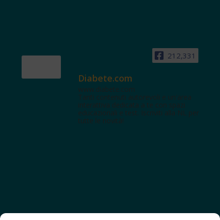
212,331
Diabete.com
www.diabete.com
Tanti contenuti autorevoli e un'area
interattiva dedicata a te con spazi
educazionali e test. Iscriviti alla NL per
tutte le novità!