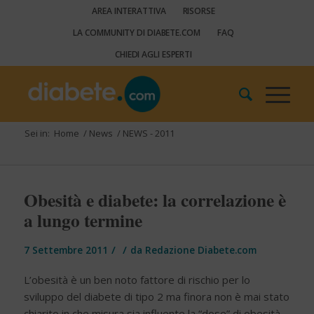
AREA INTERATTIVA
RISORSE
LA COMMUNITY DI DIABETE.COM
FAQ
CHIEDI AGLI ESPERTI
Sei in:
Home
/
News
/
NEWS - 2011
Obesità e diabete: la correlazione è
a lungo termine
/
/
7 Settembre 2011
da
Redazione Diabete.com
L’obesità è un ben noto fattore di rischio per lo
sviluppo del diabete di tipo 2 ma finora non è mai stato
chiarito in che misura sia influente la “dose” di obesità,