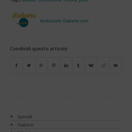
Tags:
diabete
,
correlazione
,
misura
,
peso
Redazione Diabete.com
Condividi questo articolo
Speciali
Antiossidanti e radicali liberi
Diabete
Assistenza e diabete