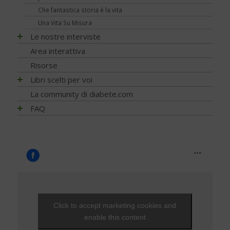
Pressione - Ipertensione arteriosa
Viaggi e vacanze
NEWS - 2010
Che fantastica storia è la vita
EVENTI - 2012
Unghie e onicopatie
Visite ed esami
NEWS - 2009
Una Vita Su Misura
EVENTI - 2010
Varici e insufficienza venosa cronica
Le nostre interviste
Progetti
Area interattiva
Ricerca
Risorse
Psicologia
Libri scelti per voi
Nutrizione
Alimentazione
La community di diabete.com
Diagnosi
Attività fisica
FAQ
Prevenzione e Terapia
Guide generali
FAQ - Scoprire di avere il diabete
Complicanze
Psicologia
Capire il diabete
Cani per diabetici
Tecnologia
Bambini e diabete
Application
Testimonianze
Il controllo del diabete
Ipoglicemia
Diabete e donna
Gravidanza e diabete
Click to accept marketing cookies and
Diabete, cuore e vasi
enable this content
Diabete e attività fisica