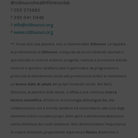
@stilnuovohealthfitnessclub
? 055 573683
? 393 941 0448
?
info@stilnuovo.org
?
www.stilnuovo.org
** Fosse solo una palestra, non si chiamerebbe
Stilnuovo
. La squadra
di professionisti di
Stilnuovo
, composta da tecnici federali, laureati e
specializzati in scienze motorie, progetta, realizza e promuove attività
motorie e sportive caratterizzate in particolare da progressioni e
protocolli di allenamento mirati alla prevenzione al fine di mantenere
un
buono stato di salute
dei propri tesserati-iscritti. Nel farlo,
Stilnuovo, la palestra della salute, si affida a una continua
ricerca
tecnico-scientifica
, all’utilizzo di tecnologia all’avanguardia, alla
collaborazione con il mondo sanitario ed universitario, alla cura degli
elementi ludico-ricreativi propri dello sport e all’estrema attenzione
nell’architettura dei nostri ambienti. Non dimentichiamo l’importanza
di creare emozioni, proponendo esperienze
fitness
dinamiche e