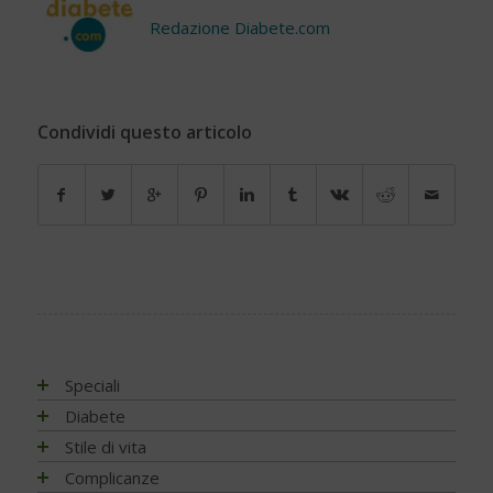
Redazione Diabete.com
Condividi questo articolo
Speciali
Antiossidanti e radicali liberi
Diabete
Assistenza e diabete
Impatto socio-sanitario
Stile di vita
Associazioni di pazienti con diabete
Conoscere il diabete
Mondo, Europa
Linee guida e consigli
Complicanze