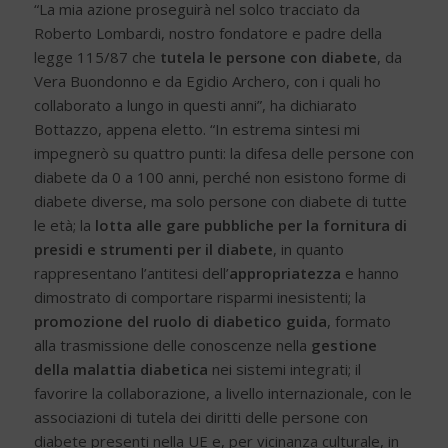
“La mia azione proseguirà nel solco tracciato da
Roberto Lombardi, nostro fondatore e padre della
legge 115/87 che
tutela le
persone con diabete
, da
Vera Buondonno e da Egidio Archero, con i quali ho
collaborato a lungo in questi anni”, ha dichiarato
Bottazzo, appena eletto. “In estrema sintesi mi
impegnerò su quattro punti: la difesa delle persone con
diabete da 0 a 100 anni, perché non esistono forme di
diabete diverse, ma solo persone con diabete di tutte
le età; la
lotta alle gare pubbliche per la fornitura di
presidi e strumenti per il diabete
, in quanto
rappresentano l’antitesi dell’
appropriatezza
e hanno
dimostrato di comportare risparmi inesistenti; la
promozione del ruolo di diabetico guida
, formato
alla trasmissione delle conoscenze nella
gestione
della malattia diabetica
nei sistemi integrati; il
favorire la collaborazione, a livello internazionale, con le
associazioni di tutela dei diritti delle persone con
diabete presenti nella UE e, per vicinanza culturale, in