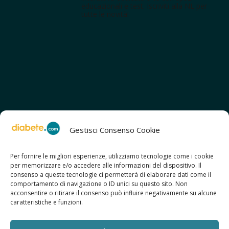
educazionali e test. Iscriviti alla NL per
tutte le novità!
Gestisci Consenso Cookie
Per fornire le migliori esperienze, utilizziamo tecnologie come i cookie
per memorizzare e/o accedere alle informazioni del dispositivo. Il
SCOPRI ANCHE:
consenso a queste tecnologie ci permetterà di elaborare dati come il
> ilmiodiabete.com
comportamento di navigazione o ID unici su questo sito. Non
> casadiabete.it
acconsentire o ritirare il consenso può influire negativamente su alcune
> digitaldiabetes.srl
caratteristiche e funzioni.
> obesitalia.com