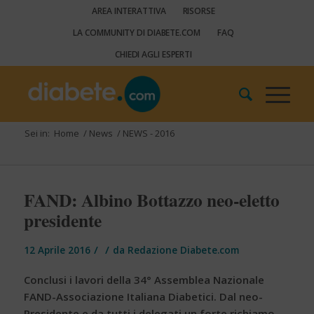
AREA INTERATTIVA
RISORSE
LA COMMUNITY DI DIABETE.COM
FAQ
CHIEDI AGLI ESPERTI
Sei in:
Home
/
News
/
NEWS - 2016
FAND: Albino Bottazzo neo-eletto
presidente
/
/
12 Aprile 2016
da
Redazione Diabete.com
Conclusi i lavori della 34° Assemblea Nazionale
FAND-Associazione Italiana Diabetici. Dal neo-
Presidente e da tutti i delegati un forte richiamo