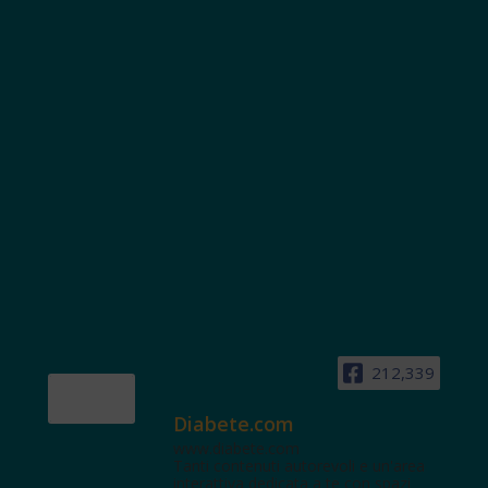
212,339
Diabete.com
www.diabete.com
Tanti contenuti autorevoli e un'area
interattiva dedicata a te con spazi