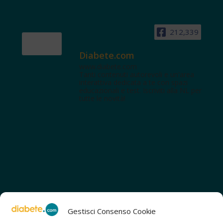
212,339
Diabete.com
www.diabete.com
Tanti contenuti autorevoli e un'area
interattiva dedicata a te con spazi
educazionali e test. Iscriviti alla NL per
tutte le novità!
Gestisci Consenso Cookie