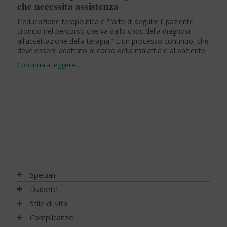
che necessita assistenza
L’educazione terapeutica è “l’arte di seguire il paziente
cronico nel percorso che va dallo choc della diagnosi
all’accettazione della terapia.” È un processo continuo, che
deve essere adattato al corso della malattia e al paziente.
Speciali
Antiossidanti e radicali liberi
Diabete
Assistenza e diabete
Impatto socio-sanitario
Stile di vita
Associazioni di pazienti con diabete
Conoscere il diabete
Mondo, Europa
Linee guida e consigli
Complicanze
Automonitoraggio glicemia