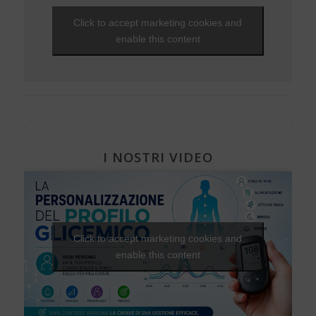
Viaggi e vacanze
NEWS - 2010
Che fantastica storia è la vita
Gravidanza e diabete
EVENTI - 2012
Unghie e onicopatie
Click to accept marketing cookies and
Visite ed esami
NEWS - 2009
Una Vita Su Misura
Diabete, cuore e vasi
EVENTI - 2010
Varici e insufficienza venosa cronica
enable this content
Diabete e attività fisica
I NOSTRI VIDEO
Click to accept marketing cookies and
enable this content