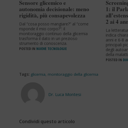
Sensore glicemico e
Screening
autonomia decisionale: meno
1: il Par
rigidità, più consapevolezza
all’esten
2 ai 4 an
Dal “cosa posso mangiare?” al “come
risponde il mio corpo?”: il
La letteratu
monitoraggio continuo della glicemia
indica chia
trasforma il dato in un prezioso
anni e 6-8 a
strumento di conoscenza.
principali p
POSTED IN
NUOVE TECNOLOGIE
degli autoan
della malatt
POSTED IN
DIA
Tags:
glicemia
,
monitoraggio della glicemia
Dr. Luca Montesi
Condividi questo articolo