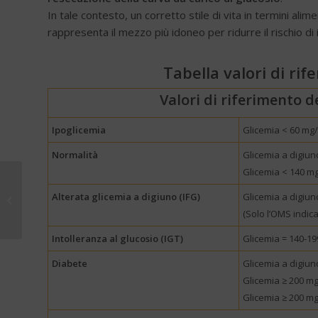
In tale contesto, un corretto stile di vita in termini alime
rappresenta il mezzo più idoneo per ridurre il rischio d
Tabella valori di rif
Valori di riferimento d
Ipoglicemia
Glicemia < 60 mg/
Normalità
Glicemia a digiuno
Glicemia < 140 mg
All’Ospedale di
Treviglio (BG) apre dal
Alterata glicemia a digiuno (IFG)
Glicemia a digiuno
1° dicembre 2021
(Solo l’OMS indic
l’Ambulatorio...
Intolleranza al glucosio (IGT)
Glicemia = 140-19
Diabete
Glicemia a digiun
Glicemia ≥ 200 mg
Glicemia ≥ 200 mg