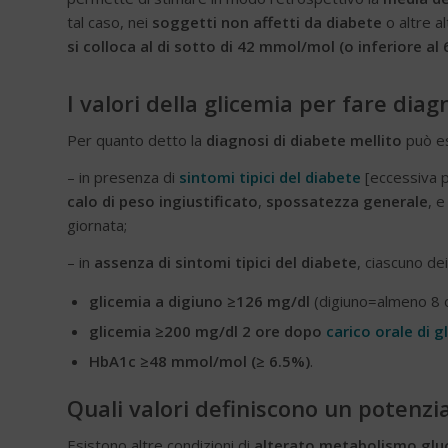
tal caso, nei
soggetti non affetti da diabete
o altre a
si colloca al di sotto di 42 mmol/mol (o inferiore al
I valori della glicemia per fare diag
Per quanto detto la
diagnosi di diabete mellito
può es
– in presenza di
sintomi tipici del diabete
[eccessiva p
calo di peso ingiustificato
,
spossatezza generale
, e
giornata;
– in
assenza di sintomi tipici del diabete
, ciascuno de
glicemia a digiuno ≥126 mg/dl
(digiuno=almeno 8 o
glicemia ≥200 mg/dl 2 ore dopo
carico orale di g
HbA1c ≥48 mmol/mol (≥ 6.5%)
.
Quali valori definiscono un potenzia
Esistono altre condizioni di
alterato metabolismo glu