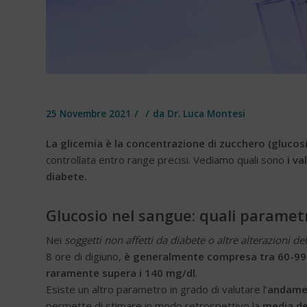
/
/
25 Novembre 2021
da
Dr. Luca Montesi
La glicemia è la concentrazione di zucchero (glucos
controllata entro range precisi. Vediamo quali sono
i va
diabete.
Glucosio nel sangue: quali parametr
Nei
soggetti non affetti da diabete o altre alterazioni 
8 ore di digiuno,
è generalmente compresa tra 60-99
raramente supera i 140 mg/dl
.
Esiste un altro parametro in grado di valutare l’
andamen
permette di stimare in modo retrospettivo la
media de