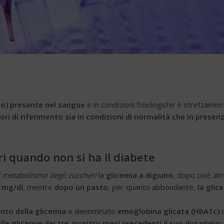
io) presente nel sangue
e in condizioni fisiologiche è strettamen
lori di riferimento sia in condizioni di normalità che in presenz
i quando non si ha il diabete
del metabolismo degli zuccheri
la
glicemia a digiuno
, dopo cioè al
 mg/dl
, mentre
dopo un pasto
, per quanto abbondante,
la glic
to della glicemia
e denominato
emoglobina glicata (HbA1c)
lle glicemie dei tre-quattro mesi precedenti il suo dosaggio
: