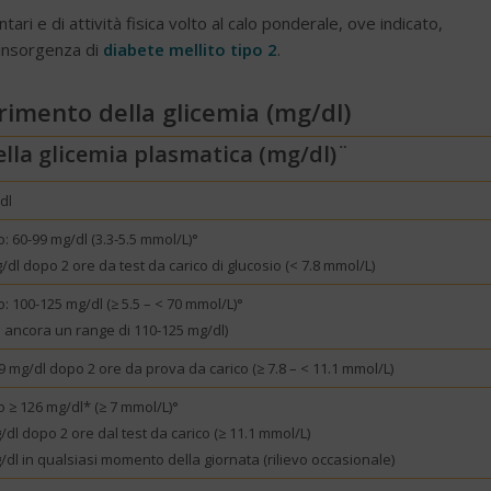
ntari e di attività fisica volto al calo ponderale, ove indicato,
i insorgenza di
diabete mellito tipo 2
.
erimento della glicemia (mg/dl)
ella glicemia plasmatica (mg/dl
)¨
dl
: 60-99 mg/dl (3.3-5.5 mmol/L)°
/dl dopo 2 ore da test da carico di glucosio (< 7.8 mmol/L)
: 100-125 mg/dl (≥ 5.5 – < 70 mmol/L)°
a ancora un range di 110-125 mg/dl)
9 mg/dl dopo 2 ore da prova da carico (≥ 7.8 – < 11.1 mmol/L)
o ≥ 126 mg/dl* (≥ 7 mmol/L)°
/dl dopo 2 ore dal test da carico (≥ 11.1 mmol/L)
/dl in qualsiasi momento della giornata (rilievo occasionale)