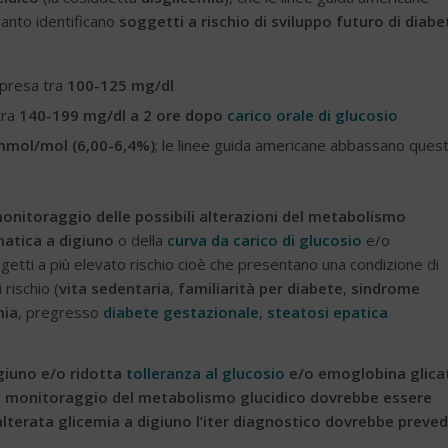
quanto identificano
soggetti a rischio di sviluppo futuro di diabe
mpresa tra
100-125 mg/dl
tra
140-199 mg/dl a 2 ore dopo
carico orale di glucosio
mmol/mol (6,00-6,4%)
; le linee guida americane abbassano ques
nitoraggio delle possibili alterazioni del metabolismo
matica a digiuno
o della
curva da carico di glucosio
e/o
oggetti a più elevato rischio cioè che presentano una condizione di
 rischio (
vita sedentaria
,
familiarità per diabete
,
sindrome
mia
, pregresso
diabete gestazionale
,
steatosi epatica
igiuno e/o ridotta
tolleranza al glucosio
e/o emoglobina glica
il
monitoraggio del metabolismo glucidico dovrebbe essere
alterata glicemia a digiuno l’iter diagnostico dovrebbe preve