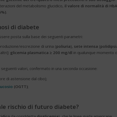
lterazioni del metabolismo glucidico,
il valore di normalità di Hb
 6%)
.
nosi di diabete
sere posta sulla base dei seguenti parametri:
roduzione/escrezione di urina (
poliuria
),
sete intensa
(
polidipsi
 altri]:
glicemia plasmatica ≥ 200 mg/dl
in qualunque momento d
i seguenti valori, confermato in una seconda occasione:
re di astensione dal cibo);
lucosio
(OGTT)
;
le rischio di futuro diabete?
cidico
(la cosiddetta
disglicemia
), che le linee guida americane