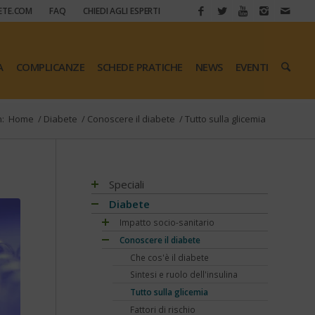
ETE.COM
FAQ
CHIEDI AGLI ESPERTI
A
COMPLICANZE
SCHEDE PRATICHE
NEWS
EVENTI
n:
Home
/
Diabete
/
Conoscere il diabete
/
Tutto sulla glicemia
Speciali
Antiossidanti e radicali liberi
Diabete
Assistenza e diabete
Impatto socio-sanitario
Associazioni di pazienti con diabete
Conoscere il diabete
Mondo, Europa
Automonitoraggio glicemia
Italia
Che cos'è il diabete
Centenario dell'insulina
Regioni
Sintesi e ruolo dell'insulina
COVID-19 e diabete
Tutto sulla glicemia
Diabete e obesità
Fattori di rischio