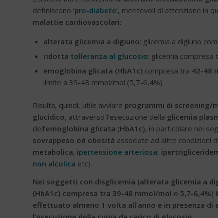
definiscono ‘
pre-diabete
’, meritevoli di attenzione in 
malattie cardiovascolari
:
alterata glicemia a digiuno
: glicemia a digiuno co
ridotta
tolleranza al glucosio
: glicemia compresa 
emoglobina glicata (HbA1c)
compresa tra
42-48 
limite a 39-48 mmol/mol (5,7-6,4%)
Risulta, quindi, utile avviare
programmi di screening/mo
glucidico
, attraverso l’esecuzione della
glicemia plas
dell’
emoglobina glicata
(
HbA1c
), in particolare nei s
sovrappeso od obesità
associate ad altre condizioni di
metabolica
,
ipertensione arteriosa
,
ipertrigliceride
non alcolica
etc).
Nei soggetti con disglicemia (alterata glicemia a d
(HbA1c) compresa tra 39-48 mmol/mol
o
5,7-6,4%
) 
effettuato almeno 1 volta all’anno e in presenza di 
l’esecuzione della curva da carico di glucosio
.