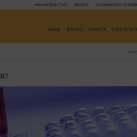
AREA INTERATTIVA
RISORSE
LA COMMUNITY DI DIAB
HOME
SPECIALI
DIABETE
STILE DI VIT
Sei i
li?