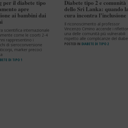
 per il diabete tipo
Diabete tipo 2 e comunità
lamento apre
dello Sri Lanka: quando l
sione ai bambini dai
cura incontra l’inclusione
ni
Il riconoscimento al professor
Vincenzo Cimino accende i riflettor
ra scientifica internazionale
una delle comunità più vulnerabili
ramente come le coorti 2-4
rispetto alle complicanze del diabe
nni rappresentino i
POSTED IN
DIABETE DI TIPO 2
icchi di sieroconversione
ticorpi, marker precoci
ia
BETE DI TIPO 1