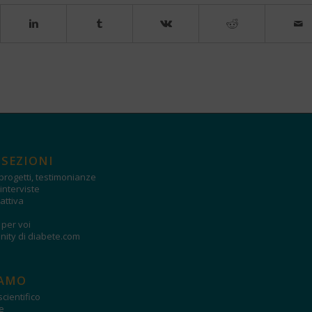
 SEZIONI
progetti, testimonianze
interviste
attiva
i per voi
ity di diabete.com
IAMO
cientifico
e