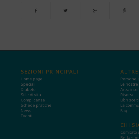
SEZIONI PRINCIPALI
ALTRE
Home page
Persone, 
Speciali
Le nostre 
Diabete
Area inter
Stile di vita
Risorse
Complicanze
Libri scelt
Schede pratiche
La commun
News
Faq
Eventi
CHI S
Comitato s
Redazion