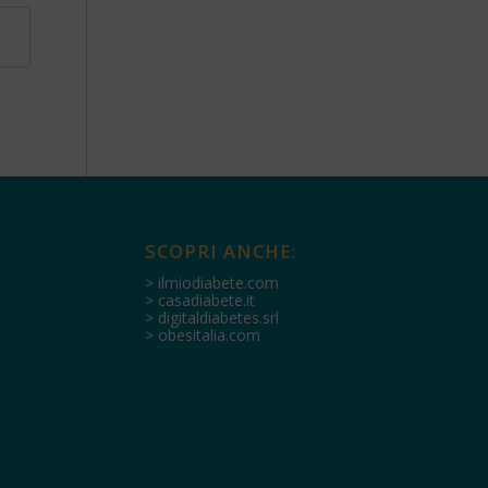
SCOPRI ANCHE:
> ilmiodiabete.com
> casadiabete.it
> digitaldiabetes.srl
> obesitalia.com