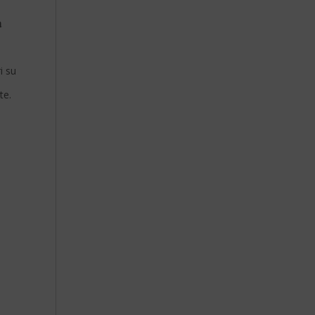
a
i su
te.