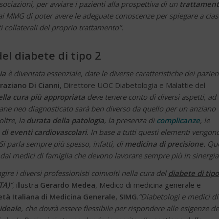
sociazioni, per avviare i pazienti alla prospettiva di un
trattamen
ai MMG di poter avere le adeguate conoscenze per spiegare a cia
ti collaterali del proprio trattamento”.
el diabete di tipo 2
ia
è diventata essenziale, date le diverse caratteristiche dei pazien
raziano Di Cianni
, Direttore UOC Diabetologia e Malattie del
ella cura più appropriata
deve tenere conto di diversi aspetti, ad
ovane neo diagnosticato sarà ben diverso da quello per un anziano
oltre, la
durata della patologia
, la presenza di
complicanze
, le
a di eventi cardiovascolari
. In base a tutti questi elementi vengon
 Si parla sempre più spesso, infatti, di
medicina di precisione.
Qu
dai medici di famiglia che devono lavorare sempre più in sinergia
agire i diversi professionisti coinvolti nella cura del
diabete di tipo
TA)
“
, illustra
Gerardo Medea
, Medico di medicina generale e
età Italiana di Medicina Generale, SIMG
.
“Diabetologi e medici di
ideale
, che dovrà essere flessibile per rispondere alle esigenze de