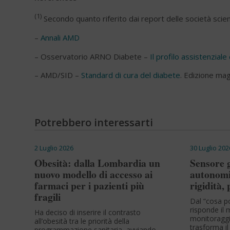
(1)
Secondo quanto riferito dai report delle società scien
–
Annali AMD
– Osservatorio ARNO Diabete –
Il profilo assistenzial
– AMD/SID –
Standard di cura del diabete
. Edizione ma
Potrebbero interessarti
2 Luglio 2026
30 Luglio 202
Obesità: dalla Lombardia un
Sensore g
nuovo modello di accesso ai
autonomi
farmaci per i pazienti più
rigidità,
fragili
Dal “cosa p
risponde il m
Ha deciso di inserire il contrasto
monitoraggi
all’obesità tra le priorità della
trasforma il
programmazione sanitaria, avviando