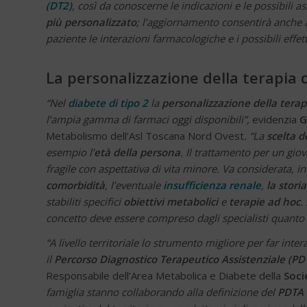
(DT2)
, così da conoscerne le indicazioni e le possibili as
più personalizzato
; l’aggiornamento consentirà anche 
paziente le interazioni farmacologiche e i possibili effet
La personalizzazione della terapia d
“Nel
diabete di tipo 2
la
personalizzazione della terap
l’ampia gamma di farmaci oggi disponibili”,
evidenzia
G
Metabolismo dell’Asl Toscana Nord Ovest
. “La
scelta d
esempio l’
età della persona
. Il trattamento per un gi
fragile con aspettativa di vita minore. Va considerata, in
comorbidità
, l’eventuale
insufficienza renale
,
la stori
stabiliti specifici
obiettivi metabolici
e
terapie ad hoc
.
concetto deve essere compreso dagli specialisti quanto 
“A livello territoriale lo strumento migliore per far inter
il
Percorso Diagnostico Terapeutico Assistenziale (PD
Responsabile dell’Area Metabolica e Diabete della
Soci
famiglia stanno collaborando alla definizione del
PDTA 