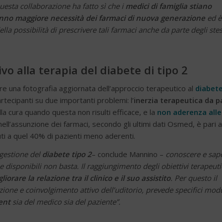
 Questa collaborazione ha fatto sì che i
medici di famiglia stiano
 hanno maggiore necessità dei farmaci di nuova generazione
ed è
la possibilità di prescrivere tali farmaci anche da parte degli stes
vo alla terapia del diabete di tipo 2
re una fotografia aggiornata dell’approccio terapeutico al
diabet
partecipanti su due importanti problemi: l’
inerzia terapeutica da p
a cura quando questa non risulti efficace, e la
non aderenza alle
 nell’assunzione dei farmaci, secondo gli ultimi dati Osmed, è pari a
uti a quel 40% di pazienti meno aderenti.
a gestione del
diabete tipo 2
– conclude Mannino –
conoscere e sap
disponibili non basta. Il raggiungimento degli obiettivi terapeuti
liorare la relazione tra il clinico e il suo assistito
. Per questo il
zione e coinvolgimento attivo dell’uditorio, prevede specifici modu
ent
sia del medico sia del paziente”.