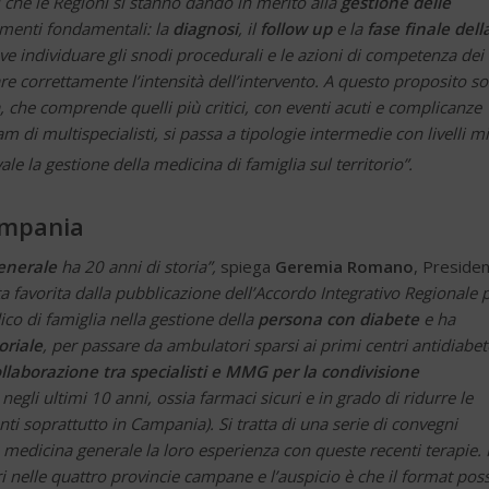
li che le Regioni si stanno dando in merito alla
gestione delle
momenti fondamentali: la
diagnosi
, il
follow up
e la
fase finale dell
ve individuare gli snodi procedurali e le azioni di competenza dei
are correttamente l’intensità dell’intervento. A questo proposito s
a, che comprende quelli più critici, con eventi acuti e complicanze
 di multispecialisti, si passa a tipologie intermedie con livelli m
le la gestione della medicina di famiglia sul territorio”.
ampania
enerale
ha 20 anni di storia”,
spiega
Geremia Romano
, Preside
a favorita dalla pubblicazione dell’Accordo Integrativo Regionale 
ico di famiglia nella gestione della
persona con diabete
e ha
oriale
, per passare da ambulatori sparsi ai primi centri antidiabet
ollaborazione tra specialisti e MMG per la condivisione
 negli ultimi 10 anni, ossia farmaci sicuri e in grado di ridurre le
nti soprattutto in Campania). Si tratta di una serie di convegni
a medicina generale la loro esperienza con queste recenti terapie. I
ri nelle quattro provincie campane e l’auspicio è che il format pos