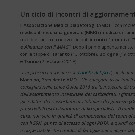
Un ciclo di incontri di aggiorname
L’
Associazione Medici Diabetologi (AMD)
– con l’obi
medico di medicina generale
(
MMG
) (
medico di fami
tra i due, lancia un
nuovo ciclo di incontri formativi:
“
e Alleanza con il MMG”
.
Dopo il primo appuntamento, c
con le tappe di
Taranto
(13 ottobre),
Bologna
(19 ott
e
Torino
(2 febbraio 2019).
“L’approccio terapeutico al
diabete di tipo 2
, negli ulti
Mannino
,
Presidente AMD
.
“Alle categorie tradizionali
consigliati nelle Linee Guida 2018 tra le molecole da util
dell’assorbimento intestinale dei carboidrati
, i
glitaz
gli inibitori del riassorbimento tubulare del glucosio (
SG
prescrivibili esclusivamente dallo specialista
.
Il medi
cura
, non solo
in qualità di componente del team di 
con il SSN
,
punto di accesso di ogni PDTA
, e quindi c
indispensabile che i
medici di famiglia
siano aggiornati 