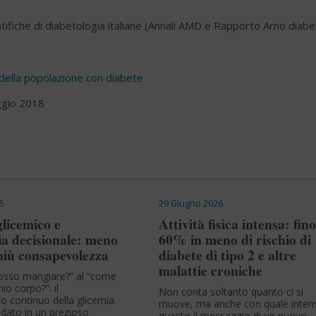
tifiche di diabetologia italiane (Annali AMD e Rapporto Arno diabe
e della popolazione con diabete
ggio 2018
6
29 Giugno 2026
licemico e
Attività fisica intensa: fino
a decisionale: meno
60% in meno di rischio di
 più consapevolezza
diabete di tipo 2 e altre
malattie croniche
osso mangiare?” al “come
io corpo?”: il
Non conta soltanto quanto ci si
o continuo della glicemia
muove, ma anche con quale intens
 dato in un prezioso
questo il messaggio di un nuovo