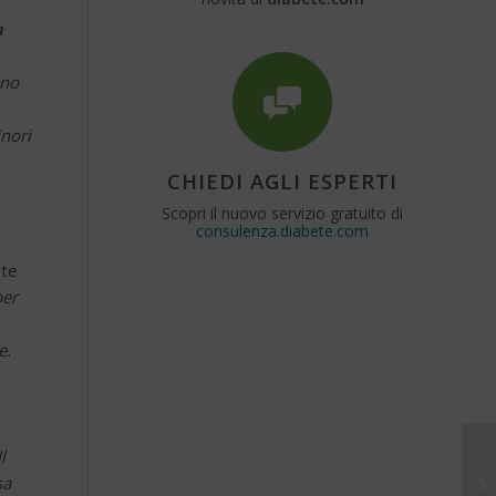
a
ono
inori
CHIEDI AGLI ESPERTI
Scopri il nuovo servizio gratuito di
consulenza.diabete.com
nte
per
e.
l
sa