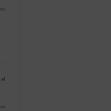
te).
 al
ità: