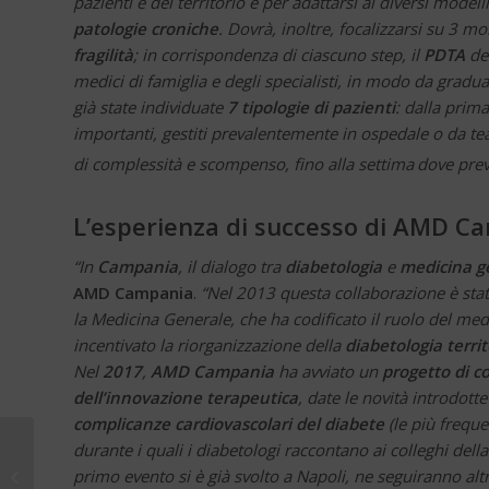
pazienti e del territorio e per adattarsi ai diversi model
patologie croniche
. Dovrà, inoltre, focalizzarsi su 3 
fragilità
; in corrispondenza di ciascuno step, il
PDTA
de
medici di famiglia e degli specialisti, in modo da gradu
già state individuate
7 tipologie di pazienti
: dalla prim
importanti, gestiti prevalentemente in ospedale o da team
di complessità e scompenso, fino alla settima
dove preva
L’esperienza di successo di AMD C
“In
Campania
, il dialogo tra
diabetologia
e
medicina g
AMD Campania
.
“Nel 2013 questa collaborazione è stat
la Medicina Generale, che ha codificato il ruolo del med
incentivato la riorganizzazione della
diabetologia territ
Nel
2017
,
AMD Campania
ha avviato un
progetto di c
dell’innovazione terapeutica
, date le novità introdotte
complicanze cardiovascolari del diabete
(le più freque
Roma, 2-3 luglio 2018:
durante i quali i diabetologi raccontano ai colleghi dell
Villaggio Cities
primo evento si è già svolto a Napoli, ne seguiranno alt