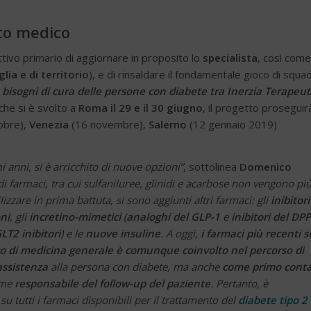
nto medico
ettivo primario di aggiornare in proposito lo
specialista
, così come 
glia
e di territorio
), e di rinsaldare il fondamentale gioco di squa
I bisogni di cura delle persone con diabete tra Inerzia Terapeut
he si è svolto a
Roma il 29 e il 30 giugno
, il progetto proseguir
obre),
Venezia
(16 novembre),
Salerno
(12 gennaio 2019)
mi anni, si è arricchito di nuove opzioni”
, sottolinea
Domenico
 di farmaci, tra cui sulfaniluree, glinidi e acarbose non vengono pi
izzare in prima battuta, si sono aggiunti altri farmaci: gli
inibitori
oni
, gli
incretino-mimetici
(
analoghi del GLP-1
e
inibitori del DPP
LT2 inibitori
) e le
nuove insuline
. A oggi,
i farmaci più recenti
s
co di medicina generale è comunque coinvolto nel percorso di
assistenza
alla persona con diabete, ma anche
come primo conta
ome
responsabile del follow-up del paziente
. Pertanto, è
su tutti i farmaci disponibili per il trattamento del
diabete tipo 2