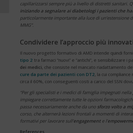
Changing Diabetes
capillarizzarsi sempre più a livello di distretti sanitari.
Blue Circle
iniziando a segnalare ai diabetologi i pazienti che
particolarmente importante alla luce di un’estensione del
MMG”.
Condividere l’approccio più innovati
Il nuovo progetto formativo di AMD intende quindi forni
tipo 2
tra farmaci “nuovi” e “antichi”, e sensibilizzare i 
dei medici
, che consiste nel mancato riadattamento dell
cure da parte dei pazienti con DT2
, la cui compliance
circa il 60%, con conseguenti costi a carico del SSN dov
“Per gli specialisti e i medici di famiglia impegnati nell
impiegare correttamente tutte le opzioni farmacologiche 
passa necessariamente anche da uno
sforzo volto a mig
corso, che alternerà lezioni frontali a momenti di intera
formativi per lavorare sull’
engagement
e l’
empowerm
References