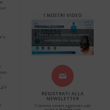
to
Una Vita Su Misura
scun
I NOSTRI VIDEO
Click to accept marketing cookies
ti e
and enable this content
o
esto
”.
 2
è
REGISTRATI ALLA
NEWSLETTER
i
Ti terremo sempre aggiornato sulle
novità di
diabete.com