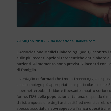
/
/
29 Giugno 2018
da
Redazione Diabete.com
L’Associazione Medici Diabetologi (AMD) incontra i 
sulle più recenti opzioni terapeutiche antidiabete 
pazienti.
Al momento sono previsti 7 incontri con l’ob
di famiglia.
Il ventaglio di
farmaci
che i medici hanno oggi a disposi
un suo impiego più appropriato – in particolare in quel 
– permetterebbe di ridurre il pesante impatto socioec
forme,
l’8% della popolazione italiana
, e quando è mal
dialisi, amputazione degli arti, cecità ed eventi cerebro e
spesso associato a
sovrappeso
o
franca obesità
che 