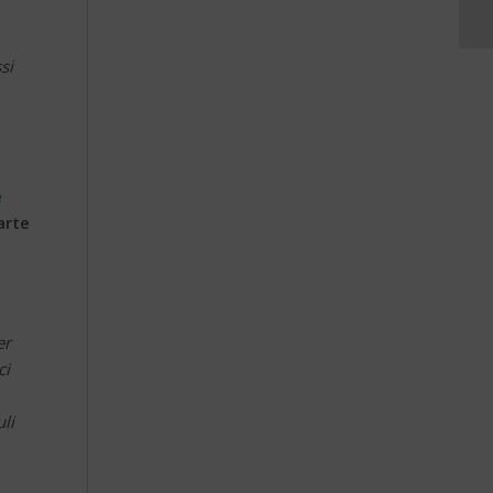
si
e
arte
er
ci
li