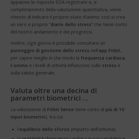
appaiono le risposte EDA registrate e, a
completamento della valutazione quantitativa, viene
chiesto di indicare il proprio stato d’animo: così si crea
un vero e proprio “
diario dello stress
” che tiene conto
del nostro andamento e dei progressi.
Inoltre, ogni giorno è possibile consultare un
punteggio di gestione dello stress
nell’
app Fitbit
,
per capire meglio in che modo la
frequenza cardiaca
,
il
sonno
e i livelli di attività influiscono sullo
stress
e
sulla salute generale.
Valuta oltre una decina di
parametri biometrici …
La valutazione di
Fitbit Sense
tiene conto di
più di 10
input biometrici
, tra cui:
l’
equilibrio dello sforzo
(impatto dell’attività);
la
reattività
(frequenza cardiaca e sua variabilità e