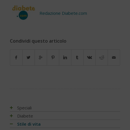
Redazione Diabete.com
Condividi questo articolo
Speciali
Antiossidanti e radicali liberi
Diabete
Assistenza e diabete
Impatto socio-sanitario
Stile di vita
Associazioni di pazienti con diabete