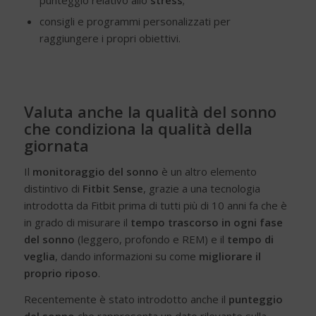
punteggio relativo allo
stress
;
consigli e programmi personalizzati per
raggiungere i propri obiettivi.
Valuta anche la qualità del sonno
che condiziona la qualità della
giornata
Il
monitoraggio del sonno
è un altro elemento
distintivo di
Fitbit Sense
, grazie a una tecnologia
introdotta da Fitbit prima di tutti più di 10 anni fa che è
in grado di misurare il
tempo trascorso in ogni fase
del sonno
(leggero, profondo e REM) e il
tempo di
veglia
, dando informazioni su come
migliorare il
proprio riposo
.
Recentemente è stato introdotto anche il
punteggio
del sonno
che rappresenta un dato rilevante sulla