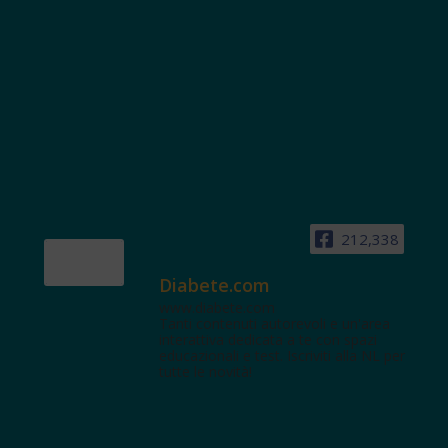
212,338
Diabete.com
www.diabete.com
Tanti contenuti autorevoli e un'area
interattiva dedicata a te con spazi
educazionali e test. Iscriviti alla NL per
tutte le novità!