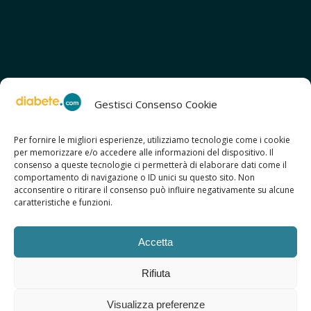
Gestisci Consenso Cookie
Per fornire le migliori esperienze, utilizziamo tecnologie come i cookie
per memorizzare e/o accedere alle informazioni del dispositivo. Il
SCOPRI ANCHE:
consenso a queste tecnologie ci permetterà di elaborare dati come il
> ilmiodiabete.com
comportamento di navigazione o ID unici su questo sito. Non
> casadiabete.it
acconsentire o ritirare il consenso può influire negativamente su alcune
> digitaldiabetes.srl
caratteristiche e funzioni.
> obesitalia.com
Accetta
Rifiuta
© 2026 Copyright - Diabete.com
Visualizza preferenze