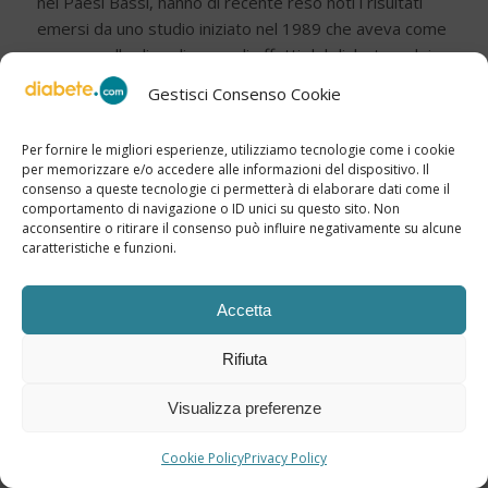
nei Paesi Bassi, hanno di recente reso noti i risultati
emersi da uno studio iniziato nel 1989 che aveva come
scopo quello di analizzare gli effetti del diabete e dei
disturbi ad esso collegati, come ipertensione e
Gestisci Consenso Cookie
iperglicemia, sulle funzioni cognitive dei soggetti presi
in considerazione nello studio.
Per fornire le migliori esperienze, utilizziamo tecnologie come i cookie
per memorizzare e/o accedere alle informazioni del dispositivo. Il
consenso a queste tecnologie ci permetterà di elaborare dati come il
comportamento di navigazione o ID unici su questo sito. Non
La dimensione delle cellule adipose
acconsentire o ritirare il consenso può influire negativamente su alcune
predice rischio diabete nelle donne
caratteristiche e funzioni.
/
23 Settembre 2009
IN
NEWS - 2009
da
Redazione
Diabete.com
Accetta
Le donne con cellule adipose grandi hanno più
Rifiuta
probabilità di sviluppare il diabete di tipo 2 con il
passare degli anni. Lo sostengono gli studiosi della
Visualizza preferenze
University of Gothenburg, in Svezia, in seguito a una
ricerca condotta su 1302 donne tra i 38 e i 60 anni a
Cookie Policy
Privacy Policy
partire dagli anni 1974-1975.