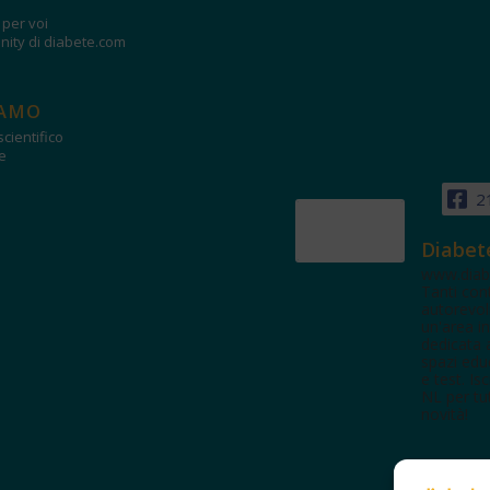
i per voi
ity di diabete.com
IAMO
cientifico
e
2
Diabet
www.diab
Tanti con
autorevol
un'area in
dedicata 
spazi edu
e test. Iscr
NL per tut
novità!