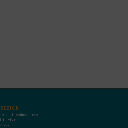
 SEZIONI
progetti, testimonianze
interviste
attiva