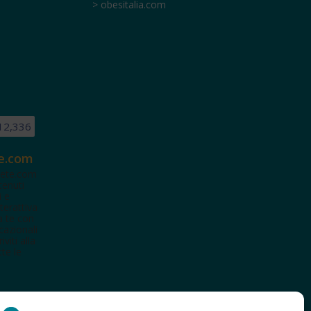
> obesitalia.com
12,336
e.com
ete.com
tenuti
i e
terattiva
a te con
cazionali
iviti alla
te le