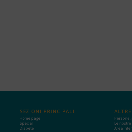
SEZIONI PRINCIPALI
ALTRE
Home page
Persone, 
Speciali
Le nostre 
Diabete
Area inter