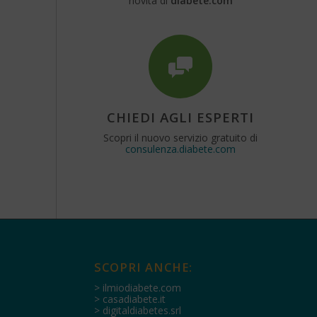
novità di
diabete.com
CHIEDI AGLI ESPERTI
Scopri il nuovo servizio gratuito di
consulenza.diabete.com
SCOPRI ANCHE:
> ilmiodiabete.com
> casadiabete.it
> digitaldiabetes.srl