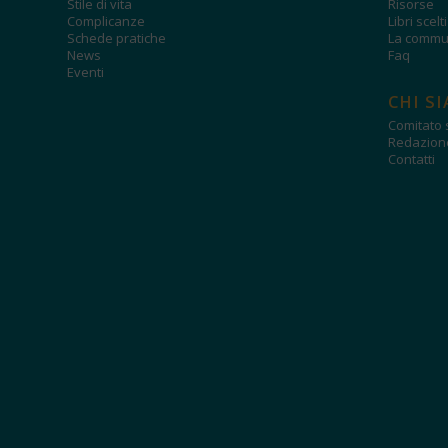
Stile di vita
Risorse
Complicanze
Libri scelt
Schede pratiche
La commun
News
Faq
Eventi
CHI S
Comitato s
Redazion
Contatti