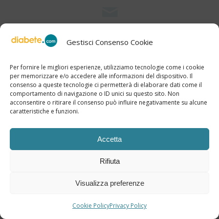
Newsletter 2 Dicembre 2022
Gestisci Consenso Cookie
Newsletter Diabete.com – Prevenzione e cura di
neuropatia e piede diabetico »
Per fornire le migliori esperienze, utilizziamo tecnologie come i cookie
per memorizzare e/o accedere alle informazioni del dispositivo. Il
consenso a queste tecnologie ci permetterà di elaborare dati come il
comportamento di navigazione o ID unici su questo sito. Non
acconsentire o ritirare il consenso può influire negativamente su alcune
caratteristiche e funzioni.
Newsletter 25 novembre 2022
Accetta
Newsletter Diabete.com – Diabete: incidenza,
novità farmacologiche e tecnologiche »
Rifiuta
Visualizza preferenze
Cookie Policy
Privacy Policy