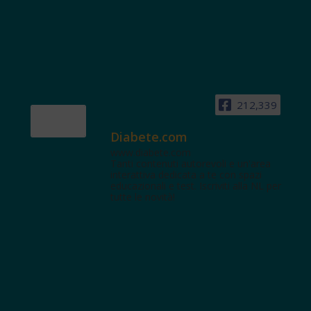
212,339
Diabete.com
www.diabete.com
Tanti contenuti autorevoli e un'area
interattiva dedicata a te con spazi
educazionali e test. Iscriviti alla NL per
tutte le novità!