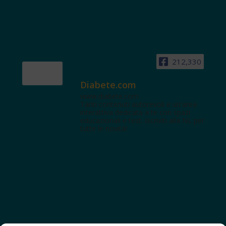
212,330
Diabete.com
www.diabete.com
Tanti contenuti autorevoli e un'area
interattiva dedicata a te con spazi
educazionali e test. Iscriviti alla NL per
tutte le novità!