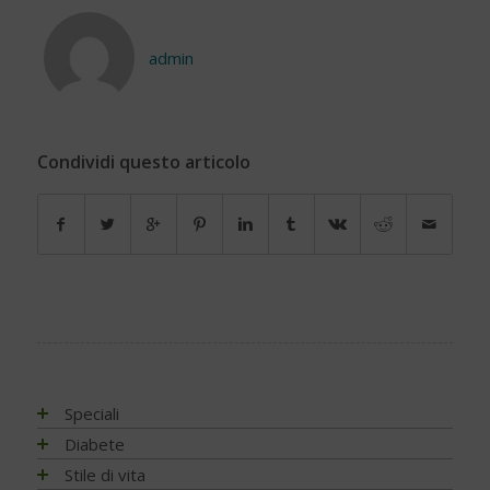
admin
Condividi questo articolo
Speciali
Antiossidanti e radicali liberi
Diabete
Assistenza e diabete
Impatto socio-sanitario
Stile di vita