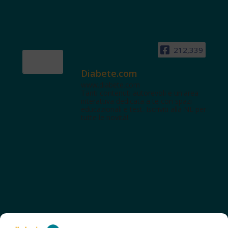
212,339
Diabete.com
www.diabete.com
Tanti contenuti autorevoli e un'area
interattiva dedicata a te con spazi
educazionali e test. Iscriviti alla NL per
tutte le novità!