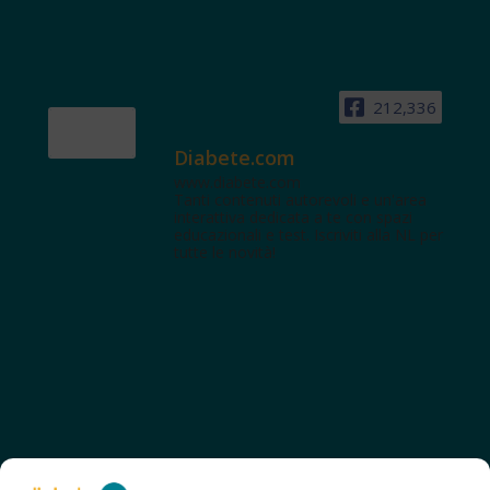
212,336
Diabete.com
www.diabete.com
Tanti contenuti autorevoli e un'area
interattiva dedicata a te con spazi
educazionali e test. Iscriviti alla NL per
tutte le novità!