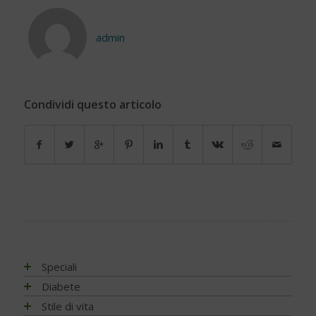
admin
Condividi questo articolo
Speciali
Antiossidanti e radicali liberi
Diabete
Assistenza e diabete
Impatto socio-sanitario
Stile di vita