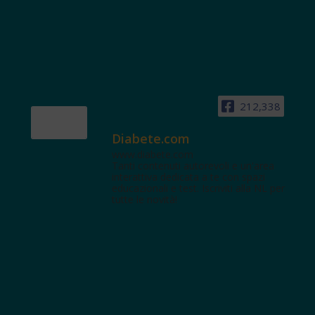
212,338
Diabete.com
www.diabete.com
Tanti contenuti autorevoli e un'area
interattiva dedicata a te con spazi
educazionali e test. Iscriviti alla NL per
tutte le novità!