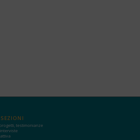
 SEZIONI
progetti, testimonianze
interviste
attiva