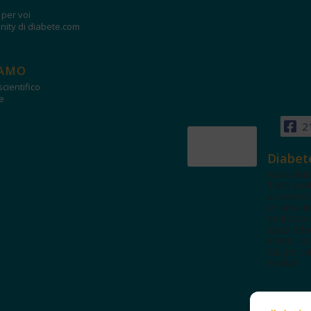
i per voi
ity di diabete.com
IAMO
cientifico
e
2
Diabet
www.diab
Tanti con
autorevol
un'area in
dedicata 
spazi edu
e test. Iscr
NL per tut
novità!