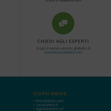
novità di
diabete.com
CHIEDI AGLI ESPERTI
Scopri il nuovo servizio gratuito di
consulenza.diabete.com
SCOPRI ANCHE:
> ilmiodiabete.com
> casadiabete.it
> digitaldiabetes.srl