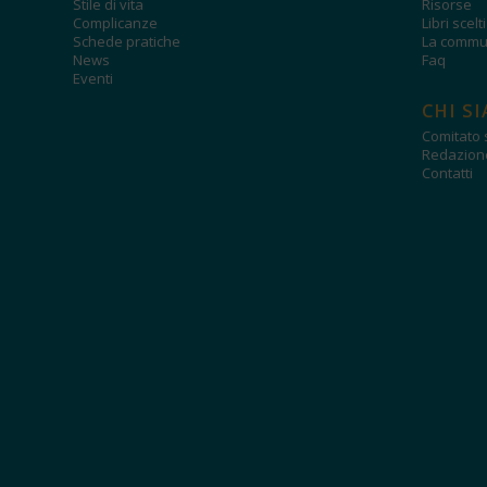
Stile di vita
Risorse
Complicanze
Libri scelt
Schede pratiche
La commun
News
Faq
Eventi
CHI S
Comitato s
Redazion
Contatti