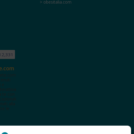
> obesitalia.com
12,331
e.com
ete.com
tenuti
i e
terattiva
a te con
cazionali
iviti alla
te le