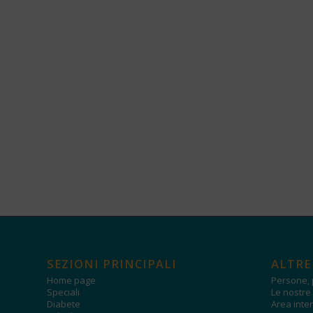
SEZIONI PRINCIPALI
ALTRE
Home page
Persone, 
Speciali
Le nostre 
Diabete
Area inter