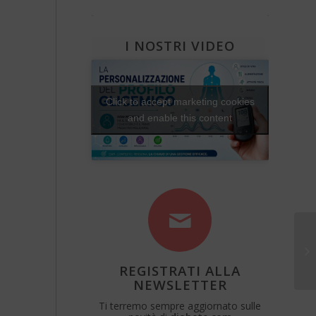
Diabete e attività fisica
Una Vita Su Misura
I NOSTRI VIDEO
Click to accept marketing cookies
and enable this content
Po
REGISTRATI ALLA
NEWSLETTER
Ti terremo sempre aggiornato sulle