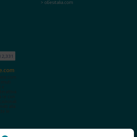
> obesitalia.com
12,331
e.com
ete.com
tenuti
i e
terattiva
a te con
cazionali
iviti alla
te le