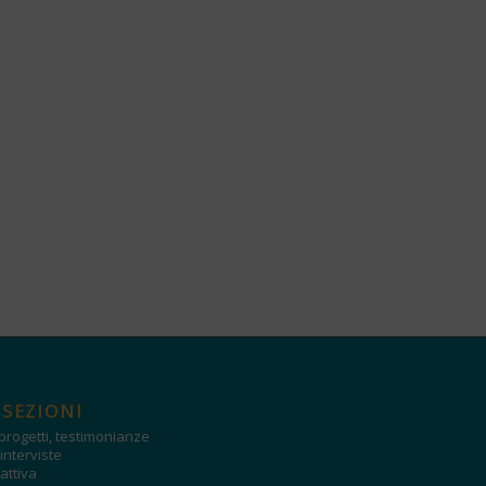
 SEZIONI
progetti, testimonianze
interviste
attiva