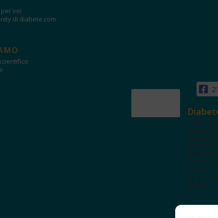
i per voi
ity di diabete.com
IAMO
cientifico
e
2
Diabet
www.diab
Tanti con
autorevol
un'area in
dedicata 
spazi edu
e test. Iscr
NL per tut
novità!