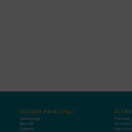
SEZIONI PRINCIPALI
ALTRE
Home page
Persone, 
Speciali
Le nostre 
Diabete
Area inter