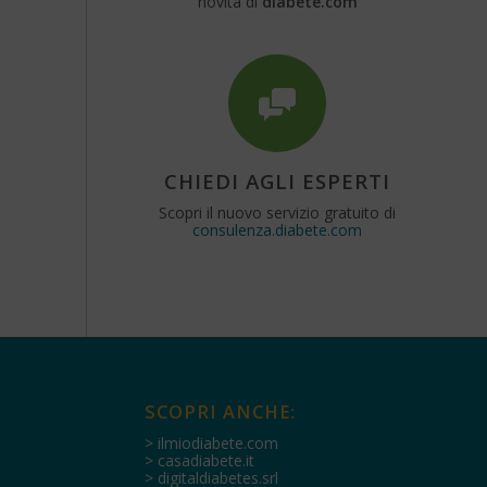
novità di
diabete.com
CHIEDI AGLI ESPERTI
Scopri il nuovo servizio gratuito di
consulenza.diabete.com
SCOPRI ANCHE:
> ilmiodiabete.com
> casadiabete.it
> digitaldiabetes.srl