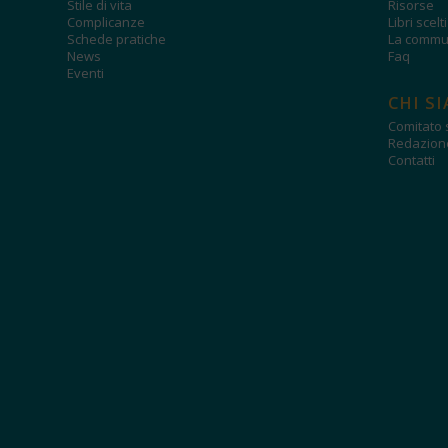
Stile di vita
Risorse
Complicanze
Libri scelt
Schede pratiche
La commun
News
Faq
Eventi
CHI S
Comitato s
Redazion
Contatti