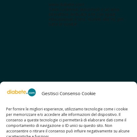
www.diabete.com
Tanti contenuti autorevoli e un'area
interattiva dedicata a te con spazi
educazionali e test. Iscriviti alla NL per
tutte le novità!
Gestisci Consenso Cookie
Per fornire le migliori esperienze, utilizziamo tecnologie come i cookie
per memorizzare e/o accedere alle informazioni del dispositivo. Il
SCOPRI ANCHE:
consenso a queste tecnologie ci permetterà di elaborare dati come il
> ilmiodiabete.com
comportamento di navigazione o ID unici su questo sito. Non
> casadiabete.it
acconsentire o ritirare il consenso può influire negativamente su alcune
> digitaldiabetes.srl
caratteristiche e funzioni.